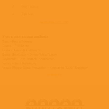
3
Ozzy's Lullaby
4
Right Man
развернуть трек - лист
Участники записи альбома
Bass – Roman Nevelev
Drums – Phill Socha
Guitar – Alexandr Androsenko
Guitar, Slide Guitar – Dmitry "Mitya" Losev
Keyboards – Oleg "Ivanich" Bondaletov
Vocals – Berta Bertrudova
Vocals, Electric Guitar, Percussion – Konstantin "Koha" Shurstaev
развернуть