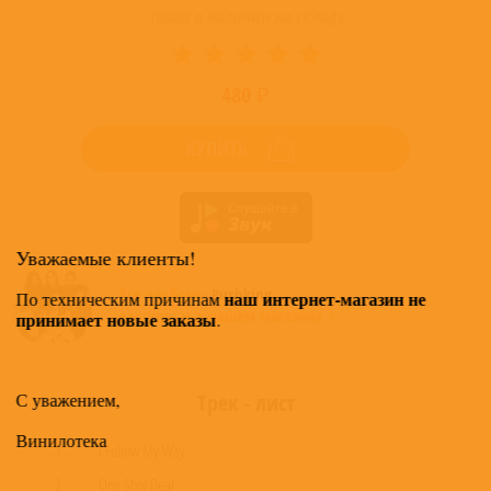
Товар в наличии на складе
480 ₽
КУПИТЬ
Уважаемые клиенты!
Все альбомы
Pushking
наш интернет-магазин не
По техническим причинам
доступные в нашем магазине >
принимает новые заказы
.
С уважением,
Трек - лист
Винилотека
1
I Follow My Way
2
One Shot Deal