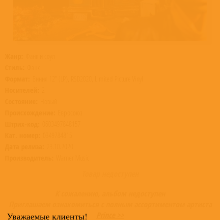
Жанр:
Фанк и соул
Стиль:
Фанк
Формат:
Винил 12” (LP), RSD2020, Limited Picture Vinyl
Носителей:
2
Состояние:
Новый
Происхождение:
Евросоюз
Штрих-код:
0603497848157
Кат. номер:
0349784815
Дата релиза:
23.10.2020
Производитель:
Warner Music
Товар недоступен
К сожалению, альбом недоступен
Приглашаем ознакомиться с полным ассортиментом артиста
Prince >>
Уважаемые клиенты!