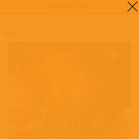
0
ГЛАВНАЯ
/
SIGN O' THE TIMES
PRINCE
/
SIGN O' THE TIMES