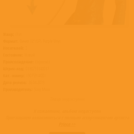
Жанр:
Поп
Формат:
Винил 12” (LP), Purple Vinyl
Носителей:
2
Состояние:
Новый
Происхождение:
Евросоюз
Штрих-код:
0190759140017
Кат. номер:
19075914001
Дата релиза:
26.04.2019
Производитель:
Sony Music
Товар недоступен
К сожалению, альбом недоступен
Приглашаем ознакомиться с полным ассортиментом артиста
Prince >>