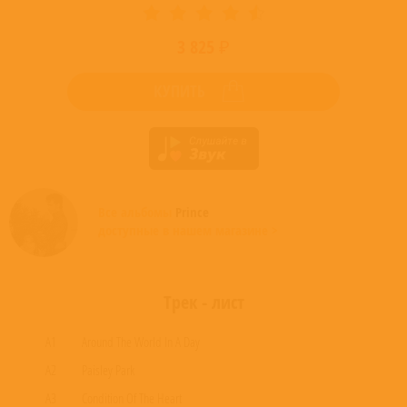
3 825 ₽
КУПИТЬ
Все альбомы
Prince
доступные в нашем магазине >
Трек - лист
A1
Around The World In A Day
A2
Paisley Park
A3
Condition Of The Heart