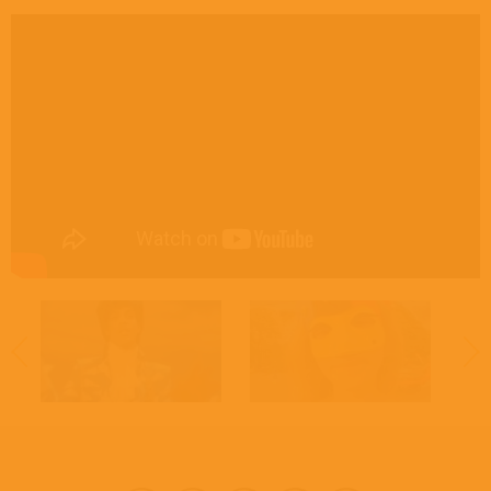
Management – Cavallo, Ruffalo & Fargnoli
Management [Accounting] – Moultrie Accountancy Corp.
Mixed By – Prince
Mixed By [Assistant] – Susan Rogers
Photography By [Illustration] – Dan Chapman (3)
Photography By [Interspread] – Nancy Bundt
Producer, Arranged By, Performer – Prince And The Revolution