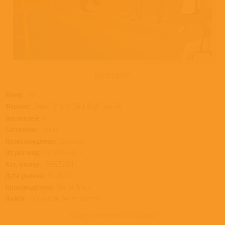
БЕСТСЕЛЛЕР
Жанр:
Поп
Формат:
Винил 12” (LP), Black Vinyl, Gatefold
Носителей:
1
Состояние:
Новый
Происхождение:
Евросоюз
Штрих-код:
0075992528610
Кат. номер:
7599252861
Дата релиза:
15.04.2022
Производитель:
Warner Music
Лейбл:
Paisley Park, Warner Records
Товар в наличии на складе