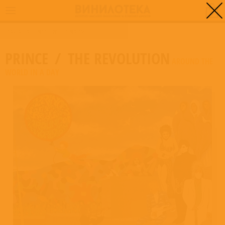
0
ГЛАВНАЯ
/
AROUND THE WORLD IN A DAY
PRINCE
/
THE REVOLUTION
AROUND THE
WORLD IN A DAY