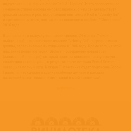
индустриальный фанк в форме "Kill All Hippies". И это беспрестанное
смешение стилей никогда не прекращалось, о чем свидетельствует
громкий гаражный рок, встречающий винтажный R&B в "Country Girl"
и креативность песен, взятых из их последнего альбома "Chaosmosis"
2016 года.
В дополнение к выпуску коллекции синглов, 24 мая на 7” виниле
выйдет крайне ограниченное издание "Velocity Girl" - первого сингла
группы, первоначально выпущенного в 1986 году. Кроме того, на этой
пластинке появится песня "Broken" - совершенно новый трек
(записанный в январе), который приятно дополняет выпущенную
коллекцию хитов группы, в результате чего история Primal Scream
завершила полный круг. Каждая 7" пластинка будет подписана Бобби
Гиллеспи, что сделает издание особенно ценным и каждый
настоящий фанат должен иметь такой в свой коллекции!
развернуть