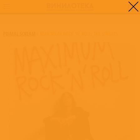
0
ГЛАВНАЯ
/
MAXIMUM ROCK 'N' ROLL: THE SINGLES
PRIMAL SCREAM
/
MAXIMUM ROCK 'N' ROLL: THE SINGLES