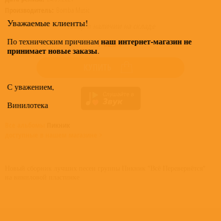
Производитель:
Bomba Music
Уважаемые клиенты!
Товар в наличии на складе
наш интернет-магазин не
По техническим причинам
1 620 ₽
принимает новые заказы
.
КУПИТЬ
С уважением,
Винилотека
Все альбомы
Пикник
доступные в нашем магазине >
Новый сборник лучших песен группы Пикник "Всё Перевернётся"
на виниловой пластинке