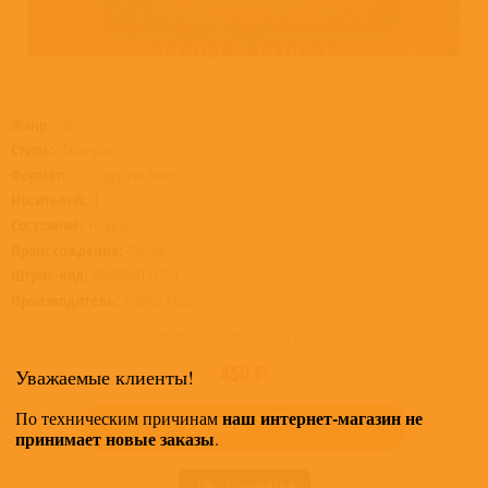
Жанр:
Рок
Стиль:
Фолк-рок
Формат:
CD, Содержит бонус
Носителей:
1
Состояние:
Новый
Происхождение:
Россия
Штрих-код:
4640004137393
Производитель:
Bomba Music
Товар в наличии на складе
450 ₽
Уважаемые клиенты!
наш интернет-магазин не
По техническим причинам
КУПИТЬ
принимает новые заказы
.