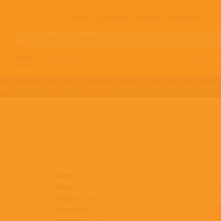
ЗАКАЗ
ДОСТАВКА
ОПЛАТА
О МАГАЗИНЕ
!!
Все артисты п
НАПИСАТЬ НАМ
ДЖАЗ И БЛЮЗ
КЛАССИКА
САУНДТРЕКИ
ФАНК И СОУЛ
ХИП-ХОП
ЭЛЕКТР
К
Жанр:
Рок
Стиль:
Фолк-рок
с
Формат:
Винил 12” (LP)
Носителей:
1
Состояние:
Новый