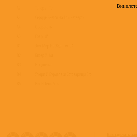
Винилот
A2
Теперь - Ты
A3
Сердце Бьется На Три Четверти
A4
Оборотень
A5
Граф "Д"
B1
Этот Мир Не Ждёт Гостей
B2
Бисер У Ног
B3
Искушение
B4
Упыри И Вурдалаки Сотоварищи Его
B5
Вот И Тень Моя...
B6
Две Судьбы
Как сделать за