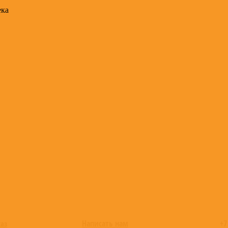
ека
Написать нам
+7
каз