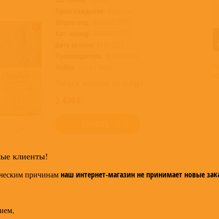
Происхождение:
Евросоюз
Штрих-код:
4640004135177
Кат. номер:
4640004135177
Дата релиза:
01.01.2013
Производитель:
Bomba Music
В
Лейбл:
Bomba Music
д
Товар в наличии на складе
2 430
КУПИТЬ
мые клиенты!
ческим причинам
наш интернет-магазин не принимает новые зак
ием,