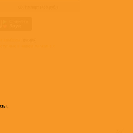
CD,
Импорт
(
450
руб.)
се альбомы
Пикник
оступные в нашем магазине >
азы
.
4:37