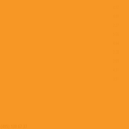
4:32
4:49
3:27
5:06
4:44
3:28
3:09
4:31
3:51
0:59
 (495) 139 67 37