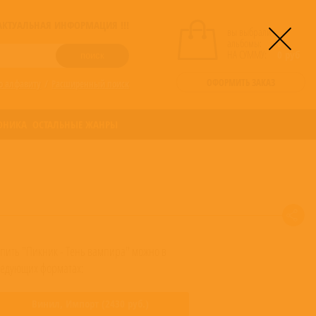
! АКТУАЛЬНАЯ ИНФОРМАЦИЯ !!!
вы выбрали
альбомы:
0
НА СУММУ:
0
руб
ОФОРМИТЬ ЗАКАЗ
о алфавиту
/
Расширенный поиск
ОНИКА
ОСТАЛЬНЫЕ ЖАНРЫ
упить "Пикник - Тень вампира" можно в
ледующих форматах:
Винил,
Импорт
(
2430
руб.)