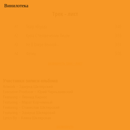
Винилотека
Трек - лист
A1
Театр Абсурда
3:49
A2
Кукла С Человеческим Лицом
3:55
A3
Не В Опере Венской...
3:51
A4
Фетиш
5:06
развернуть трек - лист
Участники записи альбома
Artwork – Эдмунд Шклярский
Executive-Producer – Юрий Чернышевский
Featuring – Леонид Кирнос
Featuring – Марат Корчемный
Featuring – Станислав Шклярский
Featuring – Эдмунд Шклярский
Lyrics By – Алина Шклярская
Lyrics By – Эдмунд Шклярский
развернуть
Music By – Эдмунд Шклярский