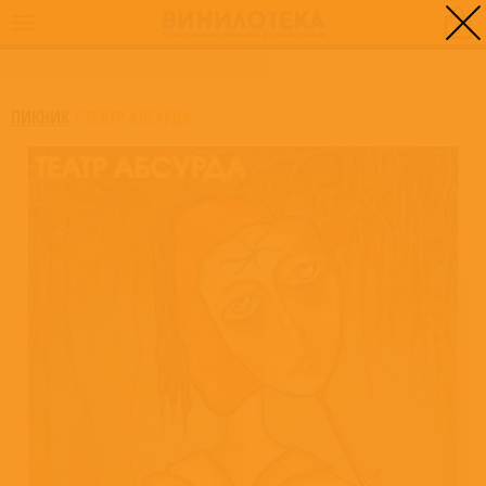
0
ГЛАВНАЯ
/
ТЕАТР АБСУРДА
ПИКНИК
/
ТЕАТР АБСУРДА