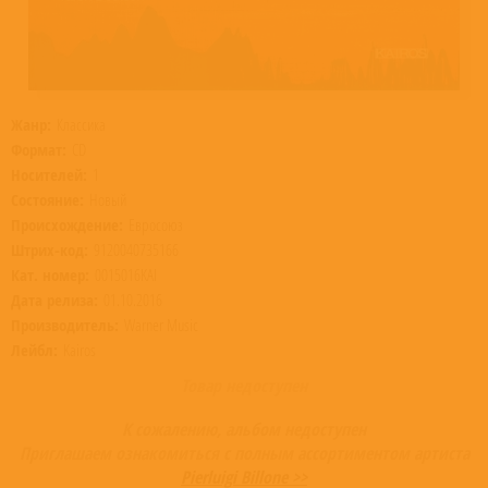
Жанр:
Классика
Формат:
CD
Носителей:
1
Состояние:
Новый
Происхождение:
Евросоюз
Штрих-код:
9120040735166
Кат. номер:
0015016KAI
Дата релиза:
01.10.2016
Производитель:
Warner Music
Лейбл:
Kairos
Товар недоступен
К сожалению, альбом недоступен
Приглашаем ознакомиться с полным ассортиментом артиста
Pierluigi Billone >>