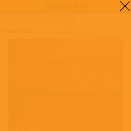
0
ГЛАВНАЯ
/
BILLONE: SGORGO Y. N. OO
PIERLUIGI BILLONE
/
BILLONE: SGORGO Y. N. OO