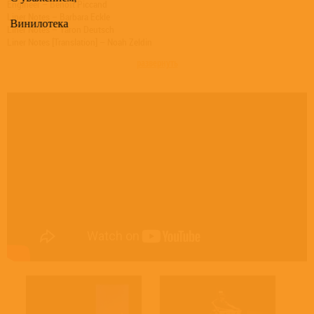
Engineer – Benoît Piccand
Liner Notes – Barbara Eckle
Винилотека
Liner Notes – Yaron Deutsch
Liner Notes [Translation] – Noah Zeldin
Mixed By, Mastered By – Stefano Bechini
развернуть