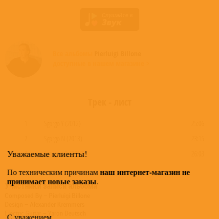
Все альбомы
Pierluigi Billone
доступные в нашем магазине >
Трек - лист
1
Sgorgo Y (2012)
25:06
2
Sgorgo N (2013)
23:15
Уважаемые клиенты!
3
Sgorgo oO (2013)
26:03
наш интернет-магазин не
По техническим причинам
принимает новые заказы
.
Участники записи альбома
Composed By – Pierluigi Billone
Design – Alexander Kremmers
Electric Guitar – Yaron Deutsch
С уважением,