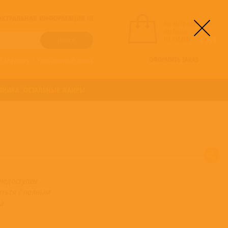
! АКТУАЛЬНАЯ ИНФОРМАЦИЯ !!!
вы выбрали
альбомы:
0
НА СУММУ:
0
руб
ОФОРМИТЬ ЗАКАЗ
о алфавиту
/
Расширенный поиск
ОНИКА
ОСТАЛЬНЫЕ ЖАНРЫ
недоступен
ться с полным
а