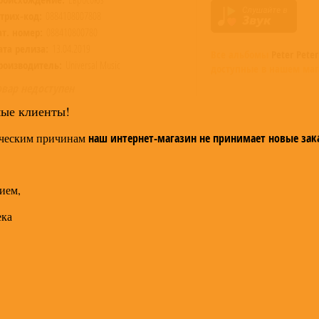
трих-код:
0884108007808
ат. номер:
088410800780
ата релиза:
13.04.2019
Все альбомы
Peter Peter
роизводитель:
Universal Music
доступные в нашем маг
овар недоступен
мые клиенты!
ческим причинам
наш интернет-магазин не принимает новые зак
ием,
ека