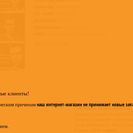
Штрих-код:
5099973070221
Кат. номер:
509997307022
Дата релиза:
26.01.2015
Производитель:
Universal Music
Лейбл:
Real World Records, Real World Records
Товар недоступен
мые клиенты!
ческим причинам
наш интернет-магазин не принимает новые зак
Участники записи альбома
Computer [Computer Musical Instrume
Design [Co-ordination] – Susie Milln
Design [Repackaging] – Marc Bessan
ием,
4:54
Engineer – Hugh Padgham