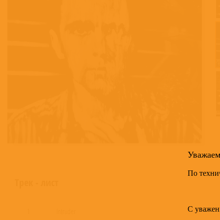
Уважае
По техни
Трек - лист
С уважен
1
Intruder