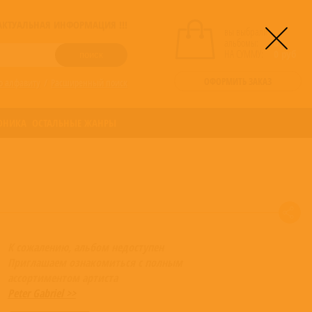
! АКТУАЛЬНАЯ ИНФОРМАЦИЯ !!!
вы выбрали
альбомы:
0
НА СУММУ:
0
руб
ОФОРМИТЬ ЗАКАЗ
о алфавиту
/
Расширенный поиск
ОНИКА
ОСТАЛЬНЫЕ ЖАНРЫ
К сожалению, альбом недоступен
Приглашаем ознакомиться с полным
ассортиментом артиста
Peter Gabriel >>