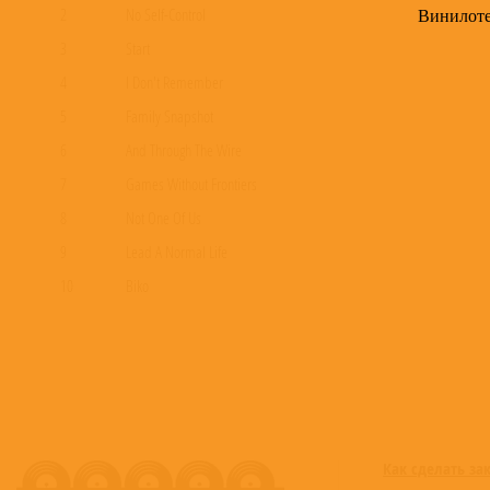
Винилот
2
No Self-Control
3
Start
4
I Don't Remember
5
Family Snapshot
6
And Through The Wire
7
Games Without Frontiers
8
Not One Of Us
9
Lead A Normal Life
10
Biko
Как сделать за