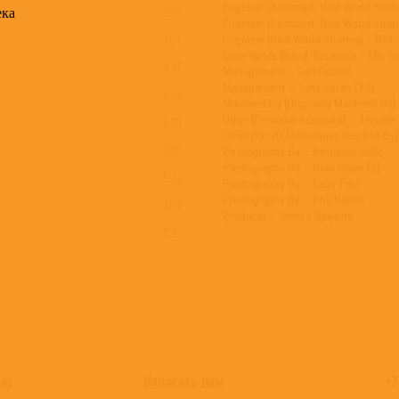
Engineer [Assistant, Real World Stud
ека
3:55
Engineer [Assistant, Real World Studio
1:21
Engineer [Real World Studios] – Rich
Liner Notes [Intro], Research – Mic S
4:41
Management – Gail Colson
Management – Tony Smith (13)
4:28
Mastered By [Originally Mastered By]
Other [Personal Assistant] – Jennifer
5:00
Other [Sx-70 Techniques Inspired By
4:06
Photography By – Armando Gallo
Photography By – Brad Owen (2)
5:22
Photography By – Larry Fast
Photography By – Phil Kamin
4:14
Producer – Steve Lillywhite
7:32
Recorded By [Assisted] – George C
Recorded By [Assisted] – Marlis Dun
Recorded By [Assisted] – Nick Thom
Recorded By [Assisted] – Steve Pres
Remastered By – Tony Cousins
Sleeve [Original], Design [Original], 
Sleeve [Restoration] – Dan Blore
Technician [Equipment] – Albert Law
Technician [Equipment] – Dave Price 
Written-By – Peter Gabriel
Написать нам
+7
каз