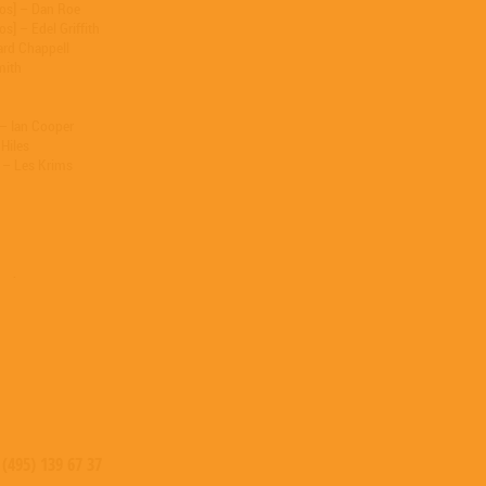
ios] – Dan Roe
s] – Edel Griffith
ard Chappell
mith
 – Ian Cooper
 Hiles
] – Les Krims
hambers
cklau
as
tage
Photography By [Original] – Hipgnosis (2)
rence
(5)
 (495) 139 67 37