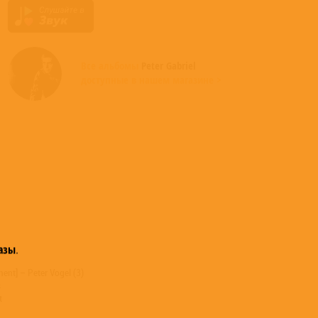
Все альбомы
Peter Gabriel
доступные в нашем магазине >
азы
.
nt] – Peter Vogel (3)
s
t