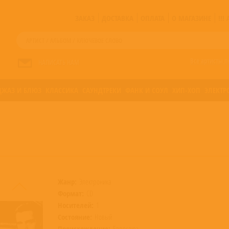
ЗАКАЗ
ДОСТАВКА
ОПЛАТА
О МАГАЗИНЕ
!!
Все артисты п
НАПИСАТЬ НАМ
ДЖАЗ И БЛЮЗ
КЛАССИКА
САУНДТРЕКИ
ФАНК И СОУЛ
ХИП-ХОП
ЭЛЕКТР
Жанр:
Электроника
Формат:
CD
Носителей:
1
Состояние:
Новый
Происхождение:
Евросоюз