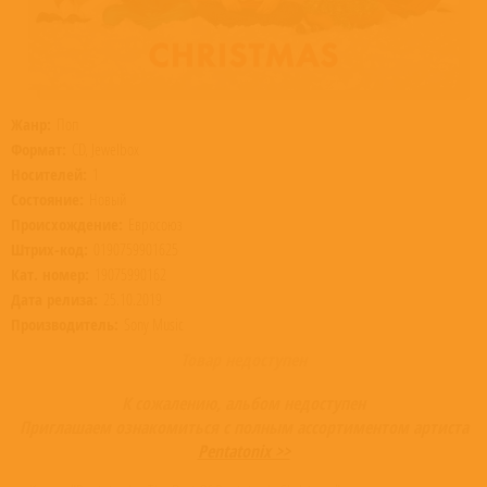
Жанр:
Поп
Формат:
CD, Jewelbox
Носителей:
1
Состояние:
Новый
Происхождение:
Евросоюз
Штрих-код:
0190759901625
Кат. номер:
19075990162
Дата релиза:
25.10.2019
Производитель:
Sony Music
Товар недоступен
К сожалению, альбом недоступен
Приглашаем ознакомиться с полным ассортиментом артиста
Pentatonix >>