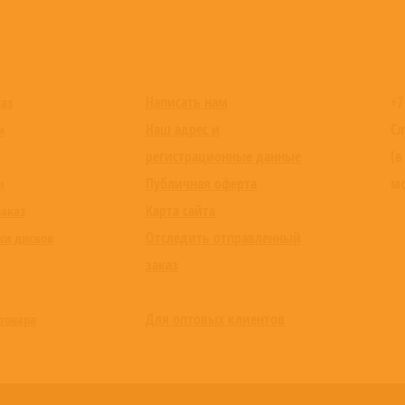
Написать нам
+7
каз
Наш адрес и
Сл
и
регистрационные данные
(в
Публичная оферта
мо
ы
Карта сайта
заказ
Отследить отправленный
ки дисков
заказ
Для оптовых клиентов
товара