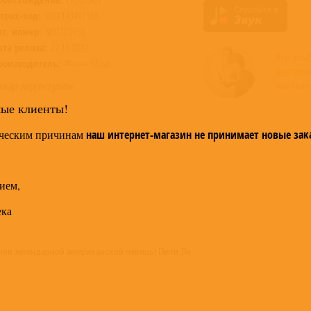
трих-код:
5060143497568
ат. номер:
NOT2CD756
ата релиза:
22.11.2019
Все ал
роизводитель:
Warner Music
доступн
магазин
овар недоступен
мые клиенты!
ческим причинам
наш интернет-магазин не принимает новые зак
ием,
ека
ии легендарной американской певицы Пегги Ли