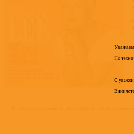
Ш
К
Д
П
Т
Уважае
По техни
С уважен
Винилот
Коллекция песен из серии THE GREAT AMERICAN SONGBOOK в исполнен