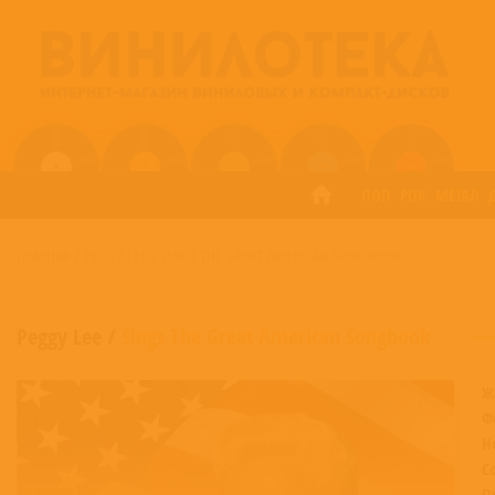
ПОП
РОК
МЕТАЛ
ГЛАВНАЯ
/
PEGGY LEE
/
SINGS THE GREAT AMERICAN SONGBOOK
Peggy Lee
/
Sings The Great American Songbook
Ж
Ф
Н
С
П