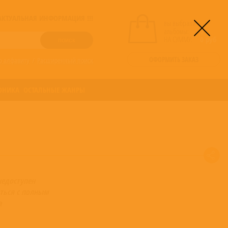
! АКТУАЛЬНАЯ ИНФОРМАЦИЯ !!!
вы выбрали
альбомы:
0
НА СУММУ:
0
руб
ОФОРМИТЬ ЗАКАЗ
о алфавиту
/
Расширенный поиск
ОНИКА
ОСТАЛЬНЫЕ ЖАНРЫ
недоступен
ться с полным
а