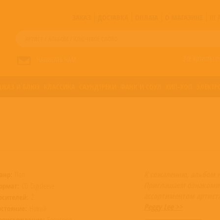
ЗАКАЗ
ДОСТАВКА
ОПЛАТА
О МАГАЗИНЕ
!!
Все артисты п
НАПИСАТЬ НАМ
ДЖАЗ И БЛЮЗ
КЛАССИКА
САУНДТРЕКИ
ФАНК И СОУЛ
ХИП-ХОП
ЭЛЕКТР
К сожалению, альбом 
анр:
Поп
Приглашаем ознакоми
ормат:
CD, Digisleeve
ассортиментом артист
осителей:
2
Peggy Lee >>
остояние:
Новый
роисхождение:
Евросоюз