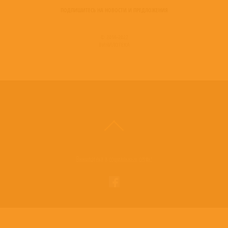
ПОДПИШИТЕСЬ НА НОВОСТИ И ПРЕДЛОЖЕНИЯ
© 2016-2022
ВИНИЛОТЕКА
Винилотека в социальных сетях: