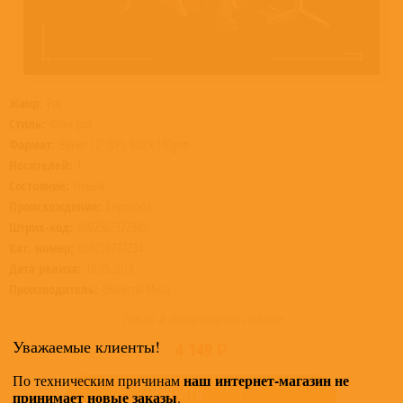
Жанр:
Рок
Стиль:
Фолк-рок
Формат:
Винил 12” (LP), Black 180gsm
Носителей:
1
Состояние:
Новый
Происхождение:
Евросоюз
Штрих-код:
0602567372349
Кат. номер:
060256737234
Дата релиза:
18.05.2018
Производитель:
Universal Music
Товар в наличии на складе
Уважаемые клиенты!
4 149 ₽
наш интернет-магазин не
По техническим причинам
КУПИТЬ
принимает новые заказы
.