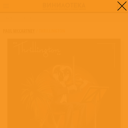
0
ГЛАВНАЯ
/
THRILLINGTON
PAUL MCCARTNEY
/
THRILLINGTON