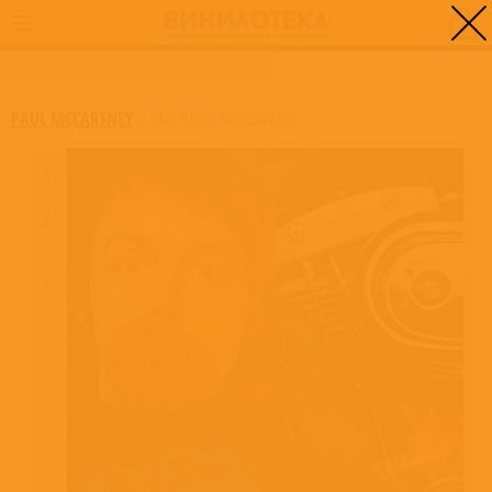
0
ГЛАВНАЯ
/
RED ROSE SPEEDWAY
PAUL MCCARTNEY
/
RED ROSE SPEEDWAY