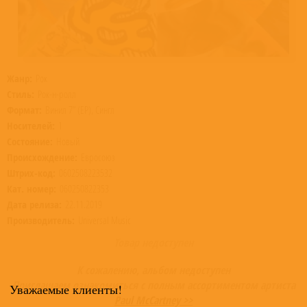
Жанр:
Рок
Стиль:
Рок-н-ролл
Формат:
Винил 7” (EP), Сингл
Носителей:
1
Состояние:
Новый
Происхождение:
Евросоюз
Штрих-код:
0602508223532
Кат. номер:
060250822353
Дата релиза:
22.11.2019
Производитель:
Universal Music
Товар недоступен
К сожалению, альбом недоступен
Приглашаем ознакомиться с полным ассортиментом артиста
Уважаемые клиенты!
Paul McCartney >>