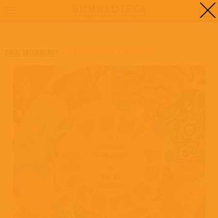
0
ГЛАВНАЯ
/
HOME TONIGHT / IN A HURRY
PAUL MCCARTNEY
/
HOME TONIGHT / IN A HURRY