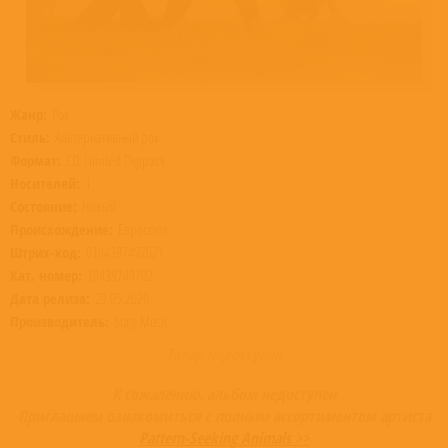
Жанр:
Рок
Стиль:
Альтернативный рок
Формат:
CD, Limited Digipack
Носителей:
1
Состояние:
Новый
Происхождение:
Евросоюз
Штрих-код:
0194397497021
Кат. номер:
19439749702
Дата релиза:
29.05.2020
Производитель:
Sony Music
Товар недоступен
К сожалению, альбом недоступен
Приглашаем ознакомиться с полным ассортиментом артиста
Pattern-Seeking Animals >>