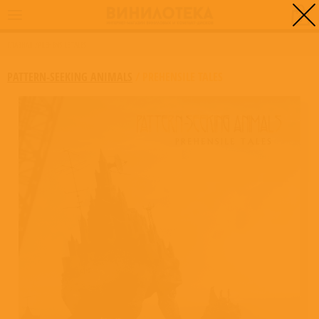
0
ГЛАВНАЯ
/
PREHENSILE TALES
PATTERN-SEEKING ANIMALS
/
PREHENSILE TALES