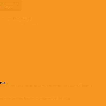
 альбомы
Patrick Bruel
упные в нашем магазине >
азы
.
искография знаменитого французского певца и киноактёра Патрика
концертного альбома Брюэля, выпущенного в 1991 году.