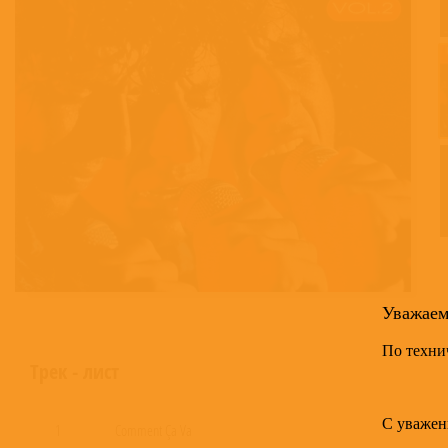
Уважае
По техни
Трек - лист
С уважен
1
Comment Ça Va