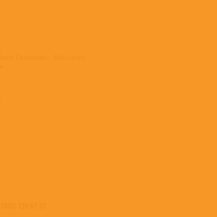
l
ducer, Coordinator – Mick Lanaro
io
e
 (495) 139 67 37