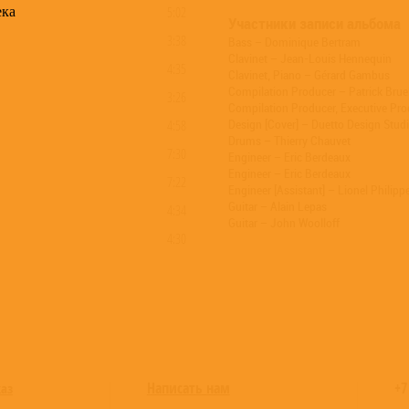
ека
5:02
Участники записи альбома
3:38
Bass – Dominique Bertram
Clavinet – Jean-Louis Hennequin
4:35
Clavinet, Piano – Gérard Gambus
Compilation Producer – Patrick Brue
3:26
Compilation Producer, Executive Pro
4:58
Design [Cover] – Duetto Design Stud
Drums – Thierry Chauvet
7:30
Engineer – Eric Berdeaux
Engineer – Eric Berdeaux
7:22
Engineer [Assistant] – Lionel Philipp
Guitar – Alain Lepas
4:34
Guitar – John Woolloff
4:30
Написать нам
+7
каз