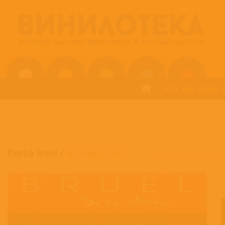
ПОП
РОК
МЕТАЛ
ГЛАВНАЯ
/
PATRICK BRUEL
/
SI CE SOIR, VOL. 2
Patrick Bruel
/
Si Ce Soir, Vol. 2