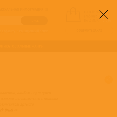
! АКТУАЛЬНАЯ ИНФОРМАЦИЯ !!!
вы выбрали
альбомы:
0
НА СУММУ:
0
руб
ОФОРМИТЬ ЗАКАЗ
о алфавиту
/
Расширенный поиск
ОНИКА
ОСТАЛЬНЫЕ ЖАНРЫ
жалению, альбом недоступен
глашаем ознакомиться с полным
ортиментом артиста
ick Bruel >>