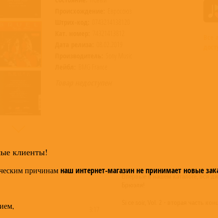
Происхождение:
Евросоюз
Штрих-код:
0743214138120
Кат. номер:
74321413812
Все
Дата релиза:
08.02.2019
дост
Производитель:
Sony Music
Лейбл:
BMG France
Товар недоступен
мые клиенты!
ческим причинам
наш интернет-магазин не принимает новые зак
Впервые в нашем каталоге, вся д
Брюэля!
Si ce soir, Vol. 2 - вторая часть 
ием,
3:17