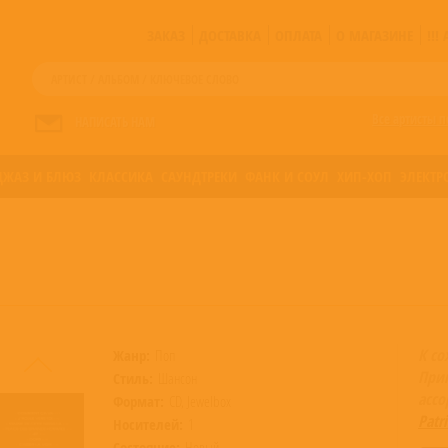
ЗАКАЗ
ДОСТАВКА
ОПЛАТА
О МАГАЗИНЕ
!!
Все артисты п
НАПИСАТЬ НАМ
ДЖАЗ И БЛЮЗ
КЛАССИКА
САУНДТРЕКИ
ФАНК И СОУЛ
ХИП-ХОП
ЭЛЕКТР
К со
Жанр:
Поп
При
Стиль:
Шансон
асс
Формат:
CD, Jewelbox
Patr
Носителей:
1
Состояние:
Новый