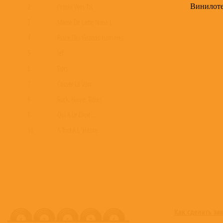
Винилот
2
J'roule Vers Toi
3
Marre De Cette Nana L
4
Place Des Grands Hommes
5
Jef
6
Dors
7
Casser La Voix
8
Rock, Haine, Rôles
9
Qui A Le Droit ...
10
Á Tout Á L 'Heure
Как сделать за