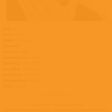
Жанр:
Поп
Стиль:
Шансон
Формат:
CD, Jewelbox
Носителей:
1
Состояние:
Новый
Происхождение:
Евросоюз
Штрих-код:
0743212810929
Кат. номер:
74321281092
Дата релиза:
08.02.2019
Производитель:
Sony Music
Лейбл:
RCA, BMG
Товар недоступен
К сожалению, альбом недоступен
Приглашаем ознакомиться с полным ассортиментом артиста