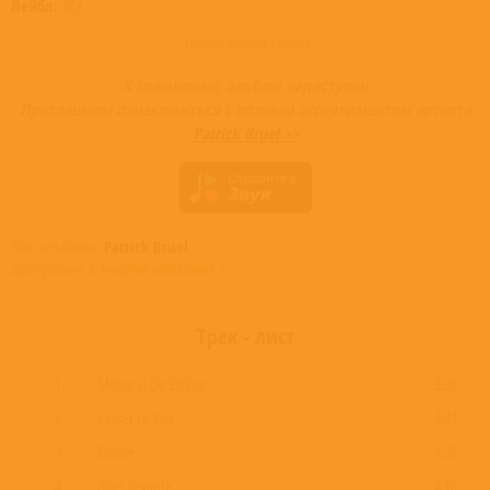
Лейбл:
RCA
Товар недоступен
К сожалению, альбом недоступен
Приглашаем ознакомиться с полным ассортиментом артиста
Patrick Bruel >>
Все альбомы
Patrick Bruel
доступные в нашем магазине >
Трек - лист
1
Même Si On Est Fou
3:30
2
Casser La Voix
4:37
3
Décalé
4:20
4
Alors Regarde...
4:16