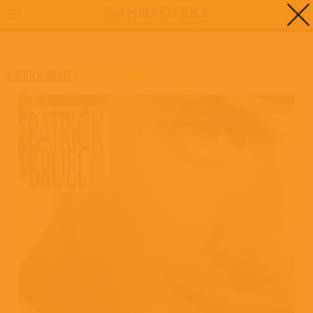
0
ГЛАВНАЯ
/
ALORS REGARDE...
PATRICK BRUEL
/
ALORS REGARDE...