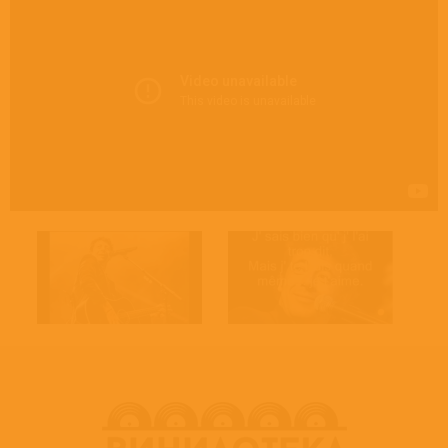
Engineer [Assistant] – Benoît Pechou
Engineer [Assistant] – Brice Gogglin
Engineer [Assistant] – Guy Lefevre
Engineer [Assistant] – Ricky Belt
Engineer [Assistant] – Thom Cadley
Guitar – John Woolloff
Guitar – Nick Moroch
Guitar – Pierre Teodori
Percussion – Bashiri Johnson
Piano [Acoustic], Keyboards – Gérard Bikialo
Producer – Patrick Bruel
Producer, Engineer, Executive Producer, Tambourine – Mick Lanaro
Programmed By [Keyboards] – Jean Mora