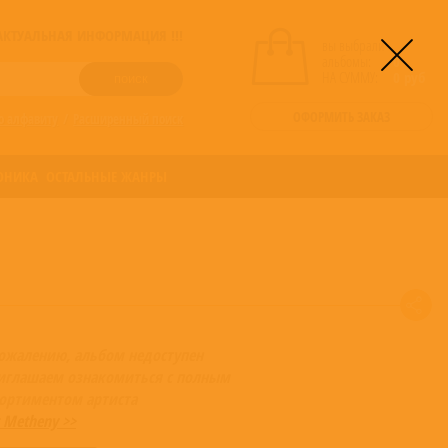
! АКТУАЛЬНАЯ ИНФОРМАЦИЯ !!!
вы выбрали
альбомы:
0
НА СУММУ:
0
руб
ОФОРМИТЬ ЗАКАЗ
о алфавиту
/
Расширенный поиск
ОНИКА
ОСТАЛЬНЫЕ ЖАНРЫ
сожалению, альбом недоступен
иглашаем ознакомиться с полным
сортиментом артиста
 Metheny >>