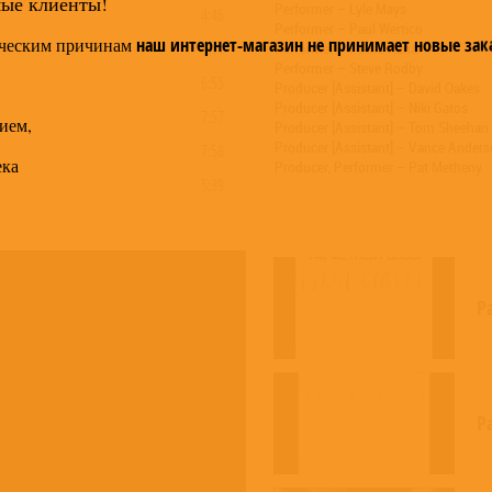
мые клиенты!
Performer – Lyle Mays
4:46
Performer – Paul Wertico
ческим причинам
наш интернет-магазин не принимает новые зак
9:11
Performer – Pedro Aznar
Performer – Steve Rodby
6:55
Producer [Assistant] – David Oakes
Producer [Assistant] – Niki Gatos
7:57
ием,
Producer [Assistant] – Tom Sheehan
Producer [Assistant] – Vance Ander
7:58
ека
Producer, Performer – Pat Metheny
5:39
4:18
P
Pa