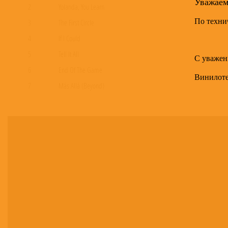
Уважае
2
Yolanda, You Learn
По техни
3
The First Circle
4
If I Could
5
Tell It All
С уважен
6
End Of The Game
Винилот
7
Más Allá (Beyond)
8
Praise