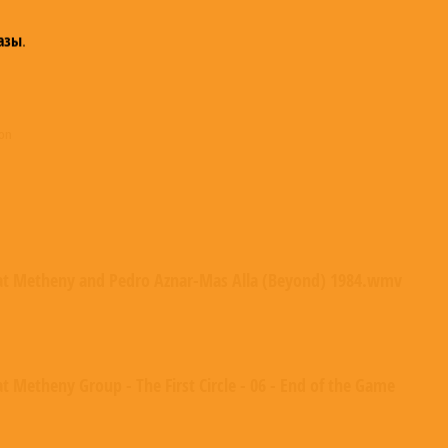
азы
.
son
at Metheny and Pedro Aznar-Mas Alla (Beyond) 1984.wmv
t Metheny Group - The First Circle - 06 - End of the Game