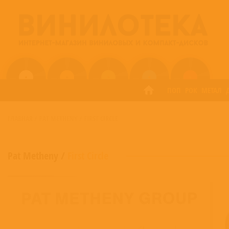
ПОП
РОК
МЕТАЛ
ГЛАВНАЯ
/
PAT METHENY
/
FIRST CIRCLE
Pat Metheny
/
First Circle