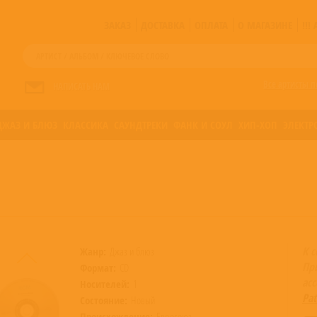
ЗАКАЗ
ДОСТАВКА
ОПЛАТА
О МАГАЗИНЕ
!!
Все артисты п
НАПИСАТЬ НАМ
ДЖАЗ И БЛЮЗ
КЛАССИКА
САУНДТРЕКИ
ФАНК И СОУЛ
ХИП-ХОП
ЭЛЕКТР
К 
Жанр:
Джаз и блюз
Пр
Формат:
CD
ас
Носителей:
1
Pat
Состояние:
Новый
Происхождение:
Евросоюз