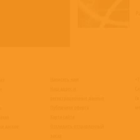
Pa
Написать нам
+7
каз
Наш адрес и
Сл
и
регистрационные данные
(в
Публичная оферта
мо
ы
Карта сайта
заказ
Отследить отправленный
ки дисков
заказ