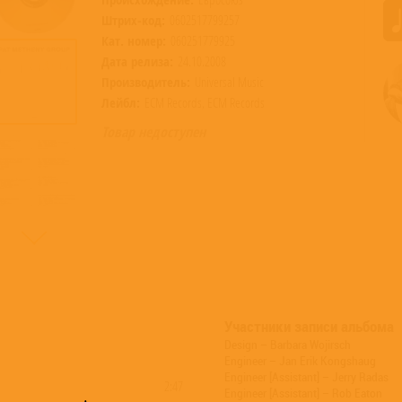
Штрих-код:
0602517799257
Кат. номер:
060251779925
Дата релиза:
24.10.2008
Производитель:
Universal Music
Лейбл:
ECM Records, ECM Records
Товар недоступен
Участники записи альбома
Design – Barbara Wojirsch
Engineer – Jan Erik Kongshaug
Engineer [Assistant] – Jerry Radas
2:47
Engineer [Assistant] – Rob Eaton