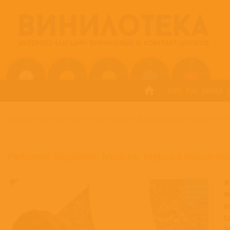
ПОП
РОК
МЕТАЛ
ГЛАВНАЯ
/
PARTIMENTI NAPOLETANI. MUSIC FOR KEYBOARD INSTRUMENTS BY PA
Partimenti Napoletani. Music For Keyboard Instruments
Ж
Ф
Н
С
П