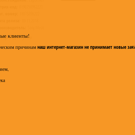
трих-код:
0190758962221
ат. номер:
19075896222
ата релиза:
09.11.2018
роизводитель:
Sony Music
мые клиенты!
овар недоступен
ческим причинам
наш интернет-магазин не принимает новые зак
ием,
ека