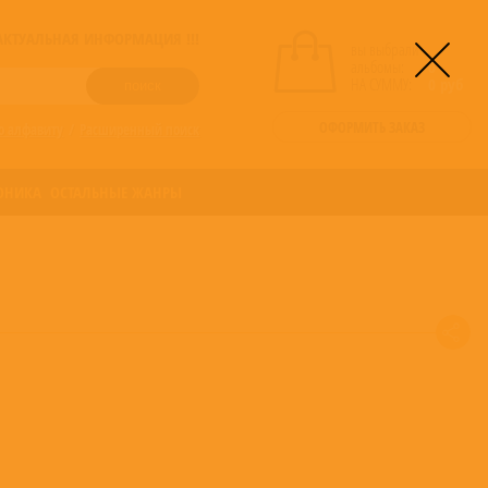
! АКТУАЛЬНАЯ ИНФОРМАЦИЯ !!!
вы выбрали
альбомы:
0
НА СУММУ:
0
руб
ОФОРМИТЬ ЗАКАЗ
о алфавиту
/
Расширенный поиск
ОНИКА
ОСТАЛЬНЫЕ ЖАНРЫ