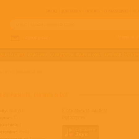
ЗАКАЗ
ДОСТАВКА
ОПЛАТА
О МАГАЗИНЕ
!!
Все артисты п
НАПИСАТЬ НАМ
ДЖАЗ И БЛЮЗ
КЛАССИКА
САУНДТРЕКИ
ФАНК И СОУЛ
ХИП-ХОП
ЭЛЕКТР
ISIELLO, DURANTE & DOL
 By Paisiello, Durante & Dol
К сожалению, альбом
анр:
Классика
недоступен
ормат:
CD
осителей:
1
остояние:
Новый
роисхождение:
Евросоюз