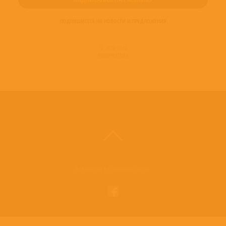
Violin [Violons] – David Plantier
Violin [Violons] – Manfredo Kraemer
ПОДПИШИТЕСЬ НА НОВОСТИ И ПРЕДЛОЖЕНИЯ
Violin [Violons] – Pablo Valetti
Violoncello [Violoncelle] – Bruno Cocset
Violone – Sergi Casademunt
© 2016-2022
ВИНИЛОТЕКА
Винилотека в социальных сетях: