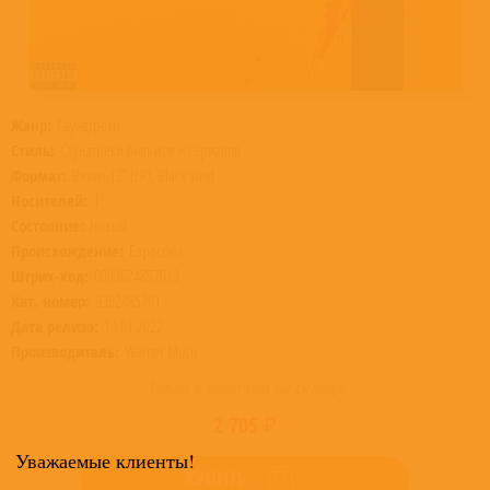
Жанр:
Саундтреки
Стиль:
Саундтреки фильмов и сериалов
Формат:
Винил 12” (LP), Black Vinyl
Носителей:
1
Состояние:
Новый
Происхождение:
Евросоюз
Штрих-код:
0093624857013
Кат. номер:
9362485701
Дата релиза:
14.01.2022
Производитель:
Warner Music
Товар в наличии на складе
2 705 ₽
Уважаемые клиенты!
КУПИТЬ