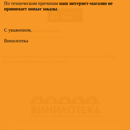
наш интернет-магазин не
По техническим причинам
принимает новые заказы
.
С уважением,
Все альбомы
Original Soundtrack
доступные в нашем магазине >
Винилотека
Издание на виниле саундтрека к первой части кинодилогии «Убить
Билла» режиссёра Квентина Тарантино.