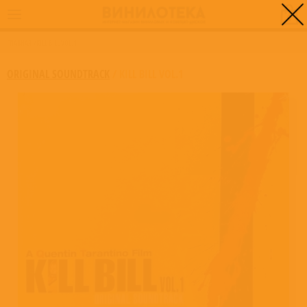
0
ГЛАВНАЯ
/
KILL BILL VOL.1
ORIGINAL SOUNDTRACK
/
KILL BILL VOL.1