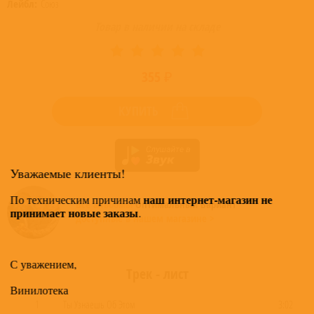
Лейбл:
Союз
Товар в наличии на складе
355 ₽
КУПИТЬ
Уважаемые клиенты!
наш интернет-магазин не
По техническим причинам
Все альбомы
Оптимальный Вариант
принимает новые заказы
.
доступные в нашем магазине >
С уважением,
Трек - лист
Винилотека
1
Ты Узнаешь Об Этом
3:02