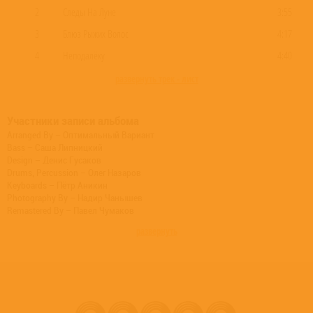
2
Следы На Луне
3:55
3
Блюз Рыжих Волос
4:17
4
Неподалёку
4:40
развернуть трек - лист
Участники записи альбома
Arranged By – Оптимальный Вариант
Bass – Саша Липницкий
Design – Денис Гусаков
Drums, Percussion – Олег Назаров
Keyboards – Пётр Аникин
Photography By – Надир Чанышев
Remastered By – Павел Чумаков
Written-By, Vocals, Acoustic Guitar – Олег Чилап
развернуть