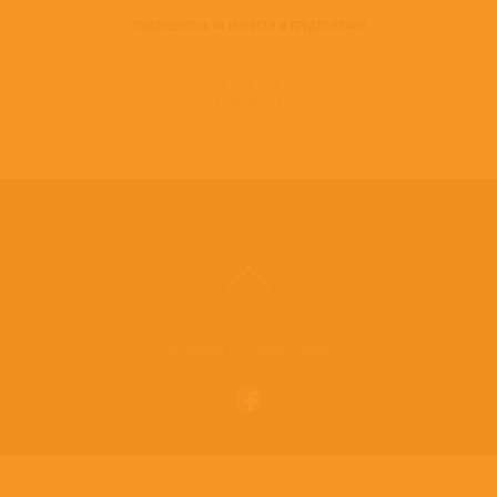
ПОДПИШИТЕСЬ НА НОВОСТИ И ПРЕДЛОЖЕНИЯ
© 2016-2022
ВИНИЛОТЕКА
Винилотека в социальных сетях: