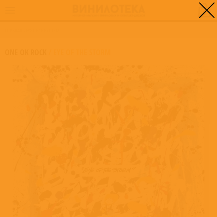
0
ГЛАВНАЯ
/
EYE OF THE STORM
ONE OK ROCK
/
EYE OF THE STORM