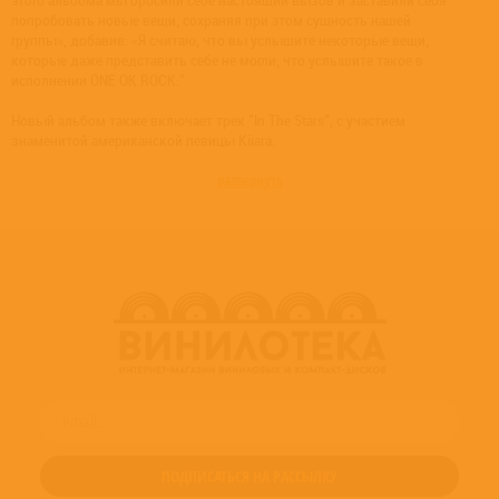
этого альбома мы бросили себе настоящий вызов и заставили себя
попробовать новые вещи, сохраняя при этом сущность нашей
группы», добавив: «Я считаю, что вы услышите некоторые вещи,
которые даже представить себе не могли, что услышите такое в
исполнении ONE OK ROCK."
Новый альбом также включает трек "In The Stars", с участием
знаменитой американской певицы Kiiara.
развернуть