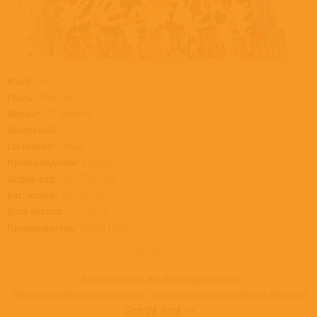
Жанр:
Рок
Стиль:
Фолк-рок
Формат:
CD, Jewelbox
Носителей:
1
Состояние:
Новый
Происхождение:
Евросоюз
Штрих-код:
0075678653858
Кат. номер:
7567865385
Дата релиза:
15.02.2019
Производитель:
Warner Music
Товар недоступен
К сожалению, альбом недоступен
Приглашаем ознакомиться с полным ассортиментом артиста
One Ok Rock >>