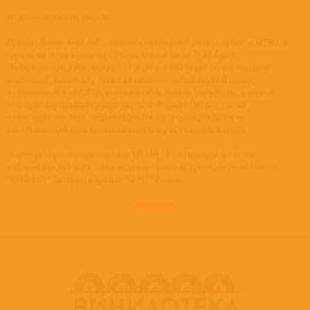
Издание на белом виниле
Прошло более двух лет с момента последнего релиза проекта NITRO, и
теперь он готов вернуться с новым альбомом "GarbAge"!
Долгожданная дата релиза - 27 марта, и она будет по настоящему
особенной, поскольку также ознаменует собой первый релиз,
выпущенный на ARISTA, историческом лейбле Sony Music, который
под художественным руководством Игнацио Пизано, также
известного как Slait, сосредоточится на трансверсальности,
охватывающей весь широкий спектр музыкальных жанров.
"GarbAge" был спродюсирован MACHETE - командой, в состав
которой входит Nitro, - под художественным руководством Stefano
“STABBER” Tartaglini и Ignazio "SLAIT" Pisano.
развернуть