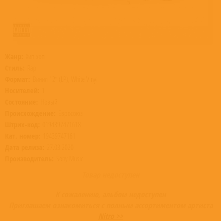
Жанр:
Хип-хоп
Стиль:
Rap
Формат:
Винил 12” (LP), White Vinyl
Носителей:
1
Состояние:
Новый
Происхождение:
Евросоюз
Штрих-код:
0194397471618
Кат. номер:
19439747161
Дата релиза:
27.03.2020
Производитель:
Sony Music
Товар недоступен
К сожалению, альбом недоступен
Приглашаем ознакомиться с полным ассортиментом артиста
Nitro >>