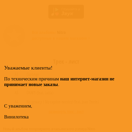
Все альбомы
Nitro
доступные в нашем магазине >
Трек - лист
Уважаемые клиенты!
A1
GarbAge
наш интернет-магазин не
По техническим причинам
A2
Cicatrici
принимает новые заказы
.
A3
OKAY?! (feat. Lazza)
A4
No privacy / No caption needed (feat. Joan Thiele)
С уважением,
развернуть трек - лист
Винилотека
Новый альбом популярного итальянского рэпера Nitro