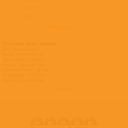
3
Drain You
4
School
развернуть трек - лист
Участники записи альбома
Bass – Krist Novoselic
Design – Robert Fisher (4)
Drums, Vocals – Dave Grohl
Engineer – Nathaniel Kunkel
Executive-Producer – Nirvana
Guitar, Vocals – Kurt Cobain
Mastered By – Bob Ludwig
Photography By – Karen Mason
развернуть
Producer – John Silva (3)
Producer – Michael Meisel
Producer [For UMe] – Jeff Fura