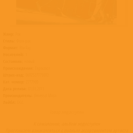
Жанр:
Рок
Стиль:
Фолк-рок
Формат:
Blu-Ray
Носителей:
1
Состояние:
Новый
Происхождение:
Евросоюз
Штрих-код:
0602527779003
Кат. номер:
2777900
Дата релиза:
01.01.2011
Производитель:
Universal Music
Лейбл:
DGC
Товар недоступен
К сожалению, альбом недоступен
Приглашаем ознакомиться с полным ассортиментом артиста