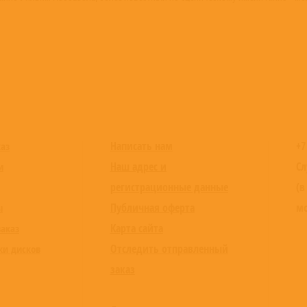
Написать нам
+7
каз
Наш адрес и
Сл
и
регистрационные данные
(в
Публичная оферта
мо
ы
Карта сайта
заказ
Отследить отправленный
ки дисков
заказ