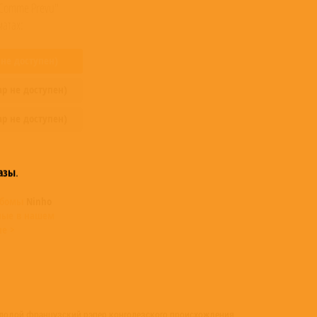
 Comme Prevu"
атах:
 не доступен)
ар не доступен)
ар не доступен)
азы
.
ьбомы
Ninho
ные в нашем
не >
олодой французский рэпер конголезского происхождения,