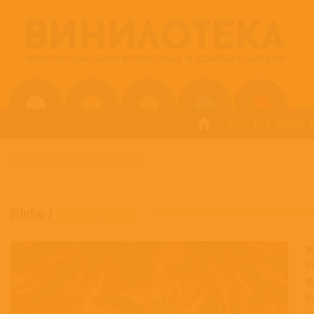
ПОП
РОК
МЕТАЛ
ГЛАВНАЯ
/
NINHO
/
COMME PREVU
Ninho
/
Comme Prevu
Ж
С
Ф
Н
С