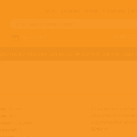
ЗАКАЗ
ДОСТАВКА
ОПЛАТА
О МАГАЗИНЕ
!!
Все артисты п
НАПИСАТЬ НАМ
ДЖАЗ И БЛЮЗ
КЛАССИКА
САУНДТРЕКИ
ФАНК И СОУЛ
ХИП-ХОП
ЭЛЕКТР
К сожалению, альбом 
анр:
Хип-хоп
Приглашаем ознакоми
тиль:
Rap
ассортиментом артист
ормат:
CD, Jewelbox
Ninho >>
осителей:
1
остояние:
Новый