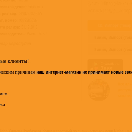
Купить "Ninho (Нинхо) -
роисхождение:
Евросоюз
можно в следующих форм
трих-код:
0190295820565
ат. номер:
9029582056
CD,
Импорт
(товар
ата релиза:
31.12.2019
роизводитель:
Warner Music
Винил,
Импорт
(тов
овар недоступен
Винил,
Импорт
(тов
мые клиенты!
ческим причинам
наш интернет-магазин не принимает новые зак
Все ал
доступ
ием,
магази
ека
Ninho Уильям Нзобазола, более известный по сценическому имени Ninho - м