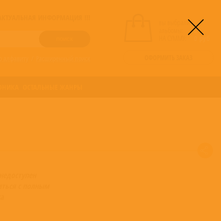
! АКТУАЛЬНАЯ ИНФОРМАЦИЯ !!!
вы выбрали
альбомы:
0
НА СУММУ:
0
руб
ОФОРМИТЬ ЗАКАЗ
о алфавиту
/
Расширенный поиск
ОНИКА
ОСТАЛЬНЫЕ ЖАНРЫ
недоступен
ться с полным
а