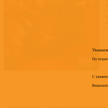
П
Ш
К
Д
П
Т
Уважае
По техни
С уважен
Винилот
Альбом "Comme prevu" 2017 года, популярного французского рэпера 