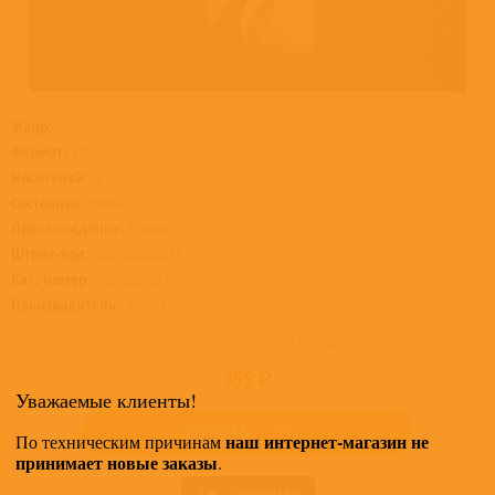
Жанр:
Поп
Формат:
CD
Носителей:
1
Состояние:
Новый
Происхождение:
Россия
Штрих-код:
4607065658472
Кат. номер:
4607065658472
Производитель:
Bomba Music
Товар в наличии на складе
355 ₽
Уважаемые клиенты!
КУПИТЬ
наш интернет-магазин не
По техническим причинам
принимает новые заказы
.