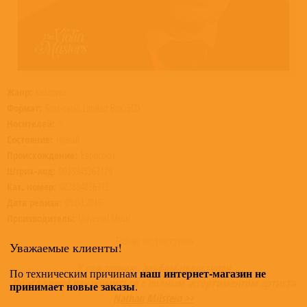
Жанр:
Классика
Формат:
Бокс-сеты, Limited Box, 5CD
Носителей:
5
Состояние:
Новый
Происхождение:
Евросоюз
Штрих-код:
0028948363124
Кат. номер:
002894836312
Дата релиза:
05.04.2019
Производитель:
Universal Music
Товар недоступен
Уважаемые клиенты!
К сожалению, альбом недоступен
наш интернет-магазин не
По техническим причинам
Приглашаем ознакомиться с полным ассортиментом артиста
принимает новые заказы
.
Nathan Milstein >>