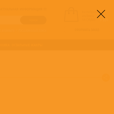
! АКТУАЛЬНАЯ ИНФОРМАЦИЯ !!!
вы выбрали
альбомы:
0
НА СУММУ:
0
руб
ОФОРМИТЬ ЗАКАЗ
о алфавиту
/
Расширенный поиск
ОНИКА
ОСТАЛЬНЫЕ ЖАНРЫ