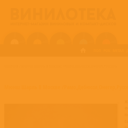
ПОП
РОК
МЕТАЛ
ГЛАВНАЯ
/
МЮНШ ШАРЛЬ В МОСКВЕ /РАМО,ДЕБЮССИ,ОНЕГЕР,РУССЕЛЬ
Мюнш Шарль В Москве /Рамо,Дебюсси,Онегер,Русс
Ж
Ф
Н
С
П