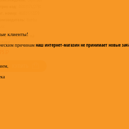
трих-код:
4600317122790
ат. номер:
460031712279
роизводитель:
Bomba
sic
мые клиенты!
овар в наличии на
кладе
ческим причинам
наш интернет-магазин не принимает новые зак
75
ием,
КУПИТЬ
ека