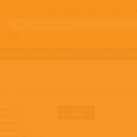
ЗАКАЗ
ДОСТАВКА
ОПЛАТА
О МАГАЗИНЕ
!!
Все артисты п
НАПИСАТЬ НАМ
ДЖАЗ И БЛЮЗ
КЛАССИКА
САУНДТРЕКИ
ФАНК И СОУЛ
ХИП-ХОП
ЭЛЕКТР
ель
анр:
Классика
ормат:
CD
осителей:
1
остояние:
Новый
роисхождение:
Евросоюз