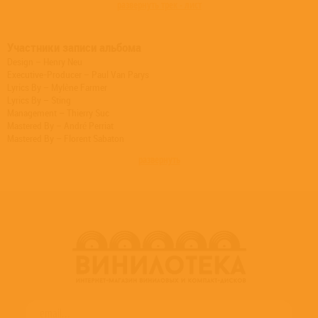
развернуть трек - лист
Участники записи альбома
Design – Henry Neu
Executive-Producer – Paul Van Parys
Lyrics By – Mylène Farmer
Lyrics By – Sting
Management – Thierry Suc
Mastered By – André Perriat
Mastered By – Florent Sabaton
Music By – Martin Kierszenbaum
развернуть
Music By – Matthew Koma
Music By – Mylène Farmer
Music By – Sting
Photography By – Ralph Wenig
Recorded By, Mixed By – Jérôme Devoise