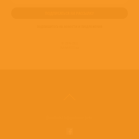
ПОДПИШИТЕСЬ НА НОВОСТИ И ПРЕДЛОЖЕНИЯ
© 2016-2022
ВИНИЛОТЕКА
Винилотека в социальных сетях: