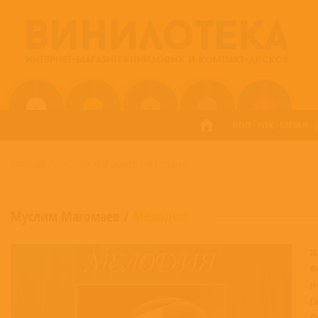
ПОП
РОК
МЕТАЛ
ГЛАВНАЯ
/
МУСЛИМ МАГОМАЕВ
/
МЕЛОДИЯ
Муслим Магомаев
/
Мелодия
Ж
Ф
Н
С
П