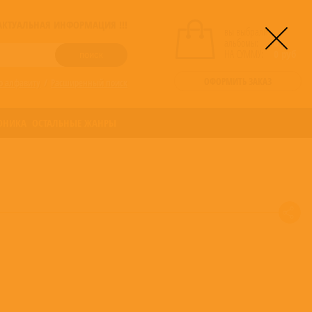
! АКТУАЛЬНАЯ ИНФОРМАЦИЯ !!!
вы выбрали
альбомы:
0
НА СУММУ:
0
руб
ОФОРМИТЬ ЗАКАЗ
о алфавиту
/
Расширенный поиск
ОНИКА
ОСТАЛЬНЫЕ ЖАНРЫ