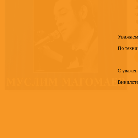
Ш
К
П
Т
Уважае
3
По техни
С уважен
Винилот