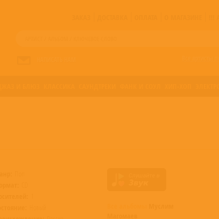
ЗАКАЗ
ДОСТАВКА
ОПЛАТА
О МАГАЗИНЕ
!!
Все артисты п
НАПИСАТЬ НАМ
ДЖАЗ И БЛЮЗ
КЛАССИКА
САУНДТРЕКИ
ФАНК И СОУЛ
ХИП-ХОП
ЭЛЕКТР
анр:
Поп
ормат:
CD
осителей:
1
Все альбомы
Муслим
остояние:
Новый
Магомаев
роисхождение:
Россия