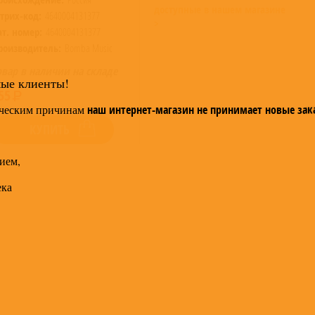
доступные в нашем магазине
трих-код:
4640004131377
>
ат. номер:
4640004131377
роизводитель:
Bomba Music
овар в наличии на складе
мые клиенты!
55
ческим причинам
наш интернет-магазин не принимает новые зак
КУПИТЬ
ием,
ека