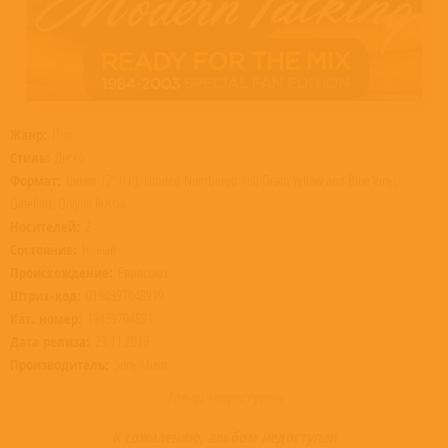
Жанр:
Поп
Стиль:
Диско
Формат:
Винил 12” (LP), Limited Numbered 180 Gram Yellow and Blue Vinyl,
Gatefold, Only In Russia
Носителей:
2
Состояние:
Новый
Происхождение:
Евросоюз
Штрих-код:
0194397048919
Кат. номер:
19439704891
Дата релиза:
29.11.2019
Производитель:
Sony Music
Товар недоступен
К сожалению, альбом недоступен