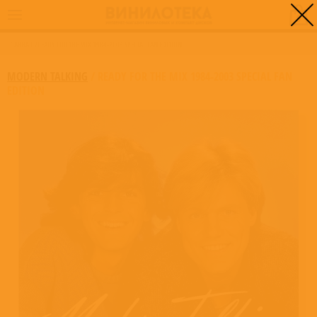
0
ГЛАВНАЯ
/
READY FOR THE MIX 1984-2003 SPECIAL FAN EDITION
MODERN TALKING
/
READY FOR THE MIX 1984-2003 SPECIAL FAN
EDITION