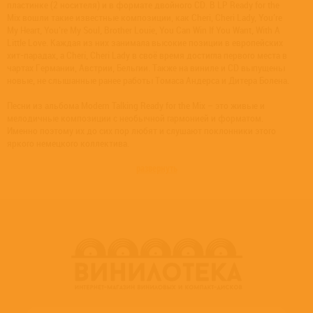
пластинке (2 носителя) и в формате двойного CD. В LP Ready for the
Mix вошли такие известные композиции, как Cheri, Cheri Lady, You’re
My Heart, You’re My Soul, Brother Louie, You Can Win If You Want, With A
Little Love. Каждая из них занимала высокие позиции в европейских
хит-парадах, а Cheri, Cheri Lady в своё время достигла первого места в
чартах Германии, Австрии, Бельгии. Также на виниле и CD выпущены
новые, не слышанные ранее работы Томаса Андерса и Дитера Болена.
Песни из альбома Modern Talking Ready for the Mix – это живые и
мелодичные композиции с необычной гармонией и форматом.
Именно поэтому их до сих пор любят и слушают поклонники этого
яркого немецкого коллектива.
развернуть