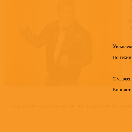
Ш
К
Д
П
Т
Уважае
2
По техни
С уважен
Винилот
ДВОЙНОЙ УДАР: ДВА СБОРНИКА СИНГЛОВ И МАКСИ-ВЕРСИЙ ОТ ДИТЕ