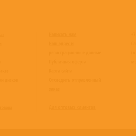
Написать нам
+7
каз
Наш адрес и
Сл
и
регистрационные данные
(в
Публичная оферта
мо
ы
Карта сайта
заказ
Отследить отправленный
ки дисков
заказ
Для оптовых клиентов
товара