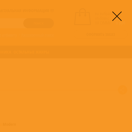
! АКТУАЛЬНАЯ ИНФОРМАЦИЯ !!!
вы выбрали
альбомы:
0
НА СУММУ:
0
руб
ОФОРМИТЬ ЗАКАЗ
о алфавиту
/
Расширенный поиск
ОНИКА
ОСТАЛЬНЫЕ ЖАНРЫ
мы
Modern