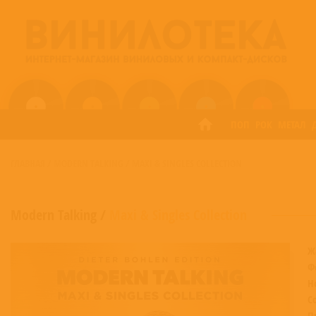
ПОП
РОК
МЕТАЛ
ГЛАВНАЯ
/
MODERN TALKING
/
MAXI & SINGLES COLLECTION
Modern Talking
/
Maxi & Singles Collection
Ж
Ф
Н
С
П