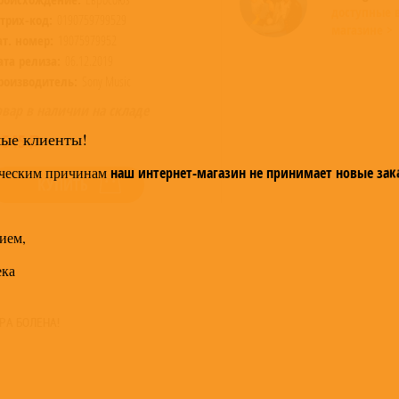
доступные 
трих-код:
0190759799529
магазине >
ат. номер:
19075979952
ата релиза:
06.12.2019
роизводитель:
Sony Music
овар в наличии на складе
мые клиенты!
 545
ческим причинам
наш интернет-магазин не принимает новые зак
КУПИТЬ
ием,
ека
РА БОЛЕНА!