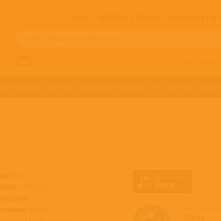
ЗАКАЗ
ДОСТАВКА
ОПЛАТА
О МАГАЗИНЕ
!!
Все артисты п
НАПИСАТЬ НАМ
ДЖАЗ И БЛЮЗ
КЛАССИКА
САУНДТРЕКИ
ФАНК И СОУЛ
ХИП-ХОП
ЭЛЕКТР
анр:
Поп
ормат:
CD, Digipack
осителей:
3
Все альбо
остояние:
Новый
Talking
роисхождение:
Евросоюз