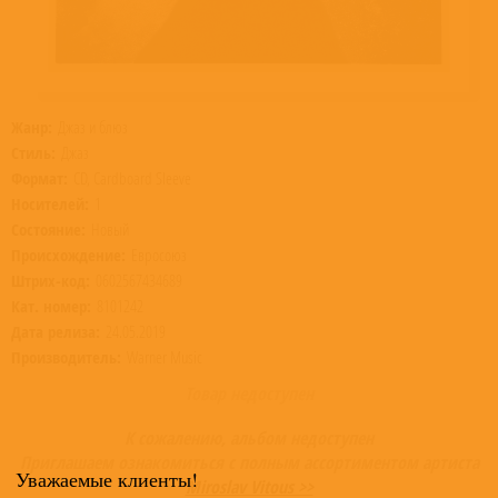
Жанр:
Джаз и блюз
Стиль:
Джаз
Формат:
CD, Cardboard Sleeve
Носителей:
1
Состояние:
Новый
Происхождение:
Евросоюз
Штрих-код:
0602567434689
Кат. номер:
8101242
Дата релиза:
24.05.2019
Производитель:
Warner Music
Товар недоступен
К сожалению, альбом недоступен
Приглашаем ознакомиться с полным ассортиментом артиста
Уважаемые клиенты!
Miroslav Vitous >>