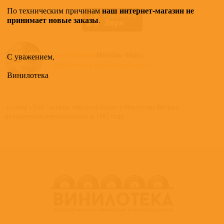
наш интернет-магазин не
По техническим причинам
принимает новые заказы
.
Все альбомы
Miroslav Vitous
С уважением,
доступные в нашем магазине >
Винилотека
Journey's End - альбом чешского басиста Мирослава Витуша,
выпущенный первоначально в 1982 году.