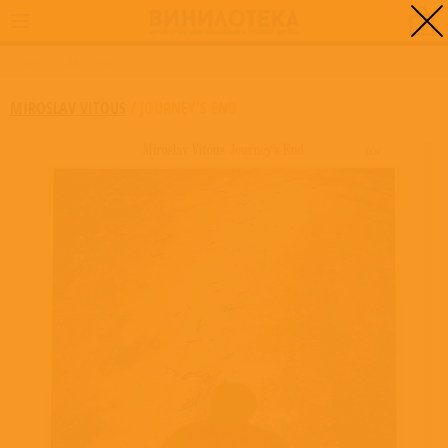
0
ГЛАВНАЯ
/
JOURNEY'S END
MIROSLAV VITOUS
/
JOURNEY'S END