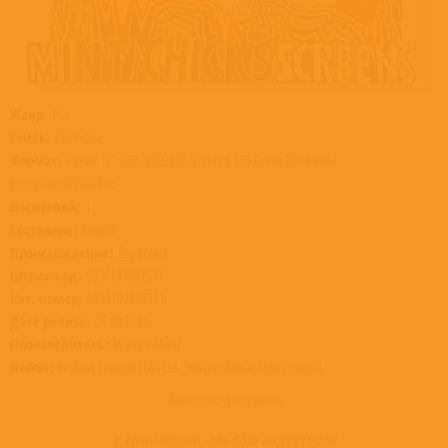
Жанр:
Рок
Стиль:
Панк-рок
Формат:
Винил 12” (LP), RSD2019, Limited 180 Gram Black Vinyl,
Remastered/Gatefold
Носителей:
1
Состояние:
Новый
Происхождение:
Евросоюз
Штрих-код:
5054197037511
Кат. номер:
5054197037511
Дата релиза:
25.09.2020
Производитель:
Warner Music
Лейбл:
Festival Records (NZ) Ltd., Warner Music New Zealand
Товар недоступен
К сожалению, альбом недоступен