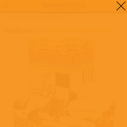
0
ГЛАВНАЯ
/
SCREENS (10TH ANNIVERSARY) (RSD2019)
THE MINT CHICKS
/
SCREENS (10TH ANNIVERSARY) (RSD2019)