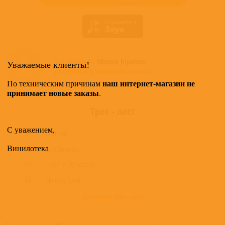
Все альбомы
Minnie Riperton
Уважаемые клиенты!
доступные в нашем магазине >
наш интернет-магазин не
По техническим причинам
принимает новые заказы
.
Трек - лист
С уважением,
A1
Les Fleur
Винилотека
A2
Completeness
A3
Come To My Garden
A4
Memory Band
развернуть трек - лист