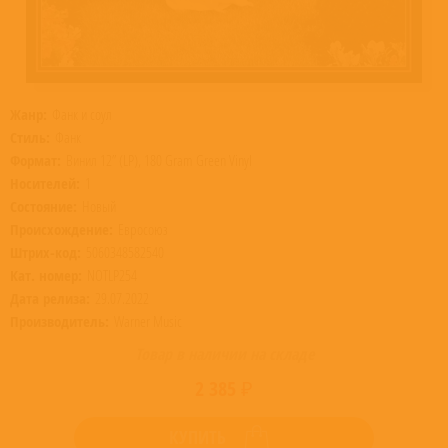
Жанр:
Фанк и соул
Стиль:
Фанк
Формат:
Винил 12” (LP), 180 Gram Green Vinyl
Носителей:
1
Состояние:
Новый
Происхождение:
Евросоюз
Штрих-код:
5060348582540
Кат. номер:
NOTLP254
Дата релиза:
29.07.2022
Производитель:
Warner Music
Товар в наличии на складе
2 385 ₽
КУПИТЬ