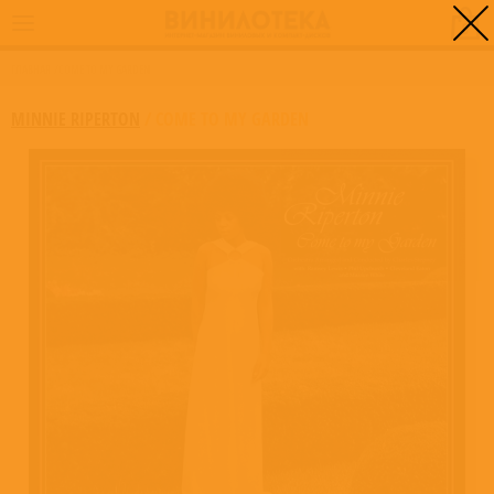
0
ГЛАВНАЯ
/
COME TO MY GARDEN
MINNIE RIPERTON
/
COME TO MY GARDEN