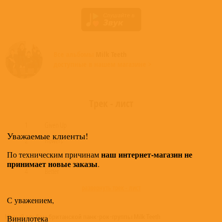
Все альбомы
Milk Teeth
доступные в нашем магазине >
Трек - лист
1
Given Up
Уважаемые клиенты!
2
Flowers
наш интернет-магазин не
По техническим причинам
3
Dilute
принимает новые заказы
.
4
Better
развернуть трек - лист
С уважением,
Новый альбом британской панк-рок-группы Milk Teeth
Винилотека