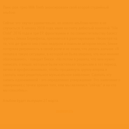
Панк-рок-трио Milk Teeth анонсировали свой второй студийный
альбом.
Сейчас это звучит удивительно, но нового альбома могло и не
случиться. К началу 2018 года, имея на счету дебютый лонгплэй "Vile
Child" 2016 года и три EP, фронтвумен и по совместительству басист
группы, Бекки Блумфилд, признается в разочаровании. Несмотря на
то, что де-факто она стала лидером и главным автором песен, Бекки
потеряла уверенность в своей роли и не знала, что делать дальше. «Я
попала в такую ситуацию, в которой не была уверена, что мое мнение
обоснованно», - говорит Бекки. «Но потом я решила, что мне нужно
написать о вещах, которые были настолько трудными в тот период,
лично и профессионально, чтобы продвинуть группу вперед и
сделать наше решительное музыкальное заявление. Сделать эту
запись одноименной - это определенно утверждение. Это заявление о
намерениях с точки зрения того, кем мы являемся "сейчас" и на что
мы способны».
Альбом будет выпущен 27 марта.
развернуть