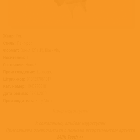
Жанр:
Рок
Стиль:
Панк-рок
Формат:
Винил 12” (LP), Black Vinyl
Носителей:
1
Состояние:
Новый
Происхождение:
Евросоюз
Штрих-код:
0194397061017
Кат. номер:
19439706101
Дата релиза:
27.03.2020
Производитель:
Sony Music
Товар недоступен
К сожалению, альбом недоступен
Приглашаем ознакомиться с полным ассортиментом артиста
Milk Teeth >>