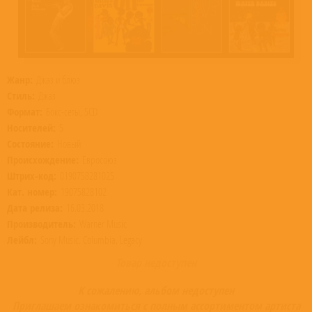
Жанр:
Джаз и блюз
Стиль:
Джаз
Формат:
Бокс-сеты, 5CD
Носителей:
5
Состояние:
Новый
Происхождение:
Евросоюз
Штрих-код:
0190758281025
Кат. номер:
19075828102
Дата релиза:
16.03.2018
Производитель:
Warner Music
Лейбл:
Sony Music, Columbia, Legacy
Товар недоступен
К сожалению, альбом недоступен
Приглашаем ознакомиться с полным ассортиментом артиста