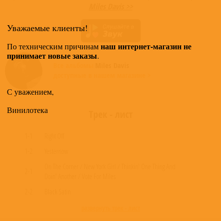
Miles Davis >>
Уважаемые клиенты!
наш интернет-магазин не
По техническим причинам
принимает новые заказы
.
Все альбомы
Miles Davis
доступные в нашем магазине >
С уважением,
Винилотека
Трек - лист
1-1
Right Off
1-2
Yesternow
On The Corner / New York Girl / Thinkin' One Thing And
2-1
Doin' Another / Vote For Miles
2-2
Black Satin
развернуть трек - лист