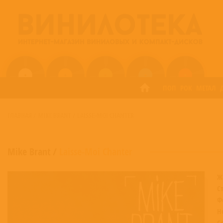
ПОП
РОК
МЕТАЛ
ГЛАВНАЯ
/
MIKE BRANT
/
LAISSE-MOI CHANTER
Mike Brant
/
Laisse-Moi Chanter
Ж
С
Ф
Н
С