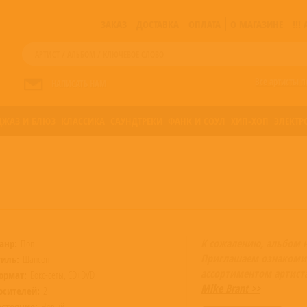
ЗАКАЗ
ДОСТАВКА
ОПЛАТА
О МАГАЗИНЕ
!!
Все артисты п
НАПИСАТЬ НАМ
ДЖАЗ И БЛЮЗ
КЛАССИКА
САУНДТРЕКИ
ФАНК И СОУЛ
ХИП-ХОП
ЭЛЕКТР
К сожалению, альбом 
анр:
Поп
Приглашаем ознакоми
тиль:
Шансон
ассортиментом артист
ормат:
Бокс-сеты, CD+DVD
Mike Brant >>
осителей:
2
остояние:
Новый