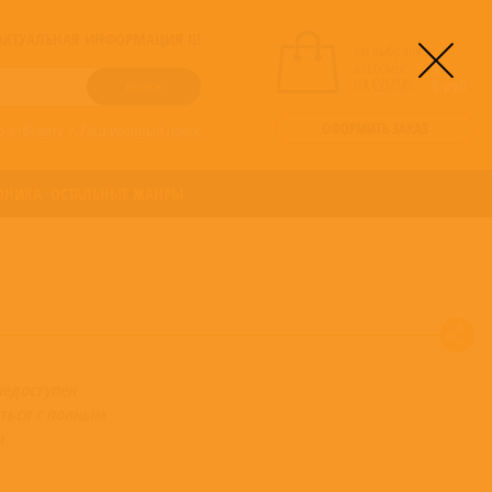
! АКТУАЛЬНАЯ ИНФОРМАЦИЯ !!!
вы выбрали
альбомы:
0
НА СУММУ:
0
руб
ОФОРМИТЬ ЗАКАЗ
о алфавиту
/
Расширенный поиск
ОНИКА
ОСТАЛЬНЫЕ ЖАНРЫ
недоступен
ться с полным
а