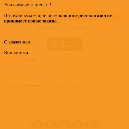
Купить "Mika - My Name Is Michael Holbrook" можно в следующих форматах:
Уважаемые клиенты!
наш интернет-магазин не
По техническим причинам
Винил,
Импорт
(товар не доступен)
принимает новые заказы
.
CD,
Импорт
(товар не доступен)
С уважением,
Винилотека
Все альбомы
Mika
доступные в нашем магазине >
Новый альбом английского поп-рок музыканта.