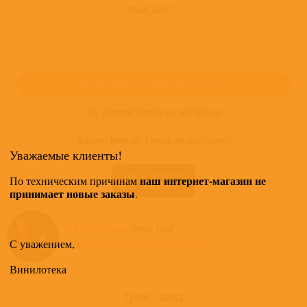
Meat Loaf >>
Купить "Meat Loaf - Bat Out Of Hell II: Back Into Hell" можно в следующих
форматах:
Винил,
Импорт
(товар не доступен)
CD,
Импорт
(товар не доступен)
Винил,
Импорт
(товар не доступен)
Уважаемые клиенты!
наш интернет-магазин не
По техническим причинам
принимает новые заказы
.
Все альбомы
Meat Loaf
доступные в нашем магазине >
С уважением,
Винилотека
Трек - лист