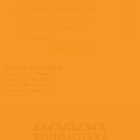
A1
I'd Do Anything For Love (But I Won't Do That)
11:55
A2
Life Is A Lemon And I Want My Money Back
7:59
B1
Rock And Roll Dreams Come Through
5:41
B2
It Just Won't Quit
7:19
развернуть трек - лист
Участники записи альбома
Arranged By – Jim Steinman
Lacquer Cut By – Ian Sefchick
Producer – Jim Steinman
Written-By – Jim Steinman