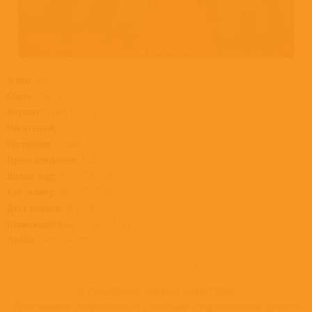
Жанр:
Рок
Стиль:
Фолк-рок
Формат:
Винил 12” (LP)
Носителей:
2
Состояние:
Новый
Происхождение:
США
Штрих-код:
0602577085949
Кат. номер:
060257708594
Дата релиза:
08.02.2019
Производитель:
Universal Music
Лейбл:
Geffen Records, UMC
Товар недоступен
К сожалению, альбом недоступен
Приглашаем ознакомиться с полным ассортиментом артиста