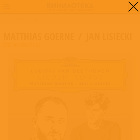
0
ГЛАВНАЯ
/
BEETHOVEN SONGS
MATTHIAS GOERNE
/
JAN LISIECKI
BEETHOVEN SONGS