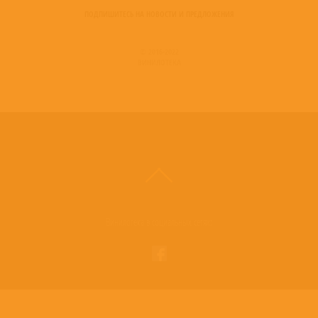
ПОДПИШИТЕСЬ НА НОВОСТИ И ПРЕДЛОЖЕНИЯ
© 2016-2022
ВИНИЛОТЕКА
Винилотека в социальных сетях: