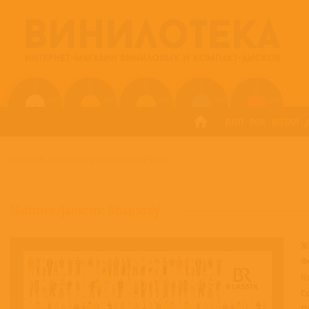
ПОП
РОК
МЕТАЛ
ГЛАВНАЯ
/
MATSUEV/JANSONS: RHAPSODY
Matsuev/Jansons: Rhapsody
Ж
Ф
Н
С
П