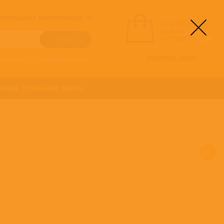
! АКТУАЛЬНАЯ ИНФОРМАЦИЯ !!!
вы выбрали
альбомы:
0
НА СУММУ:
0
руб
ОФОРМИТЬ ЗАКАЗ
о алфавиту
/
Расширенный поиск
ОНИКА
ОСТАЛЬНЫЕ ЖАНРЫ