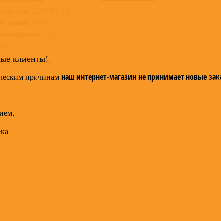
трих-код:
4035719001464
ат. номер:
900146
роизводитель:
Warner
sic
мые клиенты!
овар недоступен
ческим причинам
наш интернет-магазин не принимает новые зак
ием,
ека