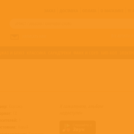
ЗАКАЗ
ДОСТАВКА
ОПЛАТА
О МАГАЗИНЕ
!!
Все артисты п
НАПИСАТЬ НАМ
ДЖАЗ И БЛЮЗ
КЛАССИКА
САУНДТРЕКИ
ФАНК И СОУЛ
ХИП-ХОП
ЭЛЕКТР
К сожалению, альбом
анр:
Классика
недоступен
ормат:
CD
осителей:
1
остояние:
Новый
роисхождение:
Евросоюз