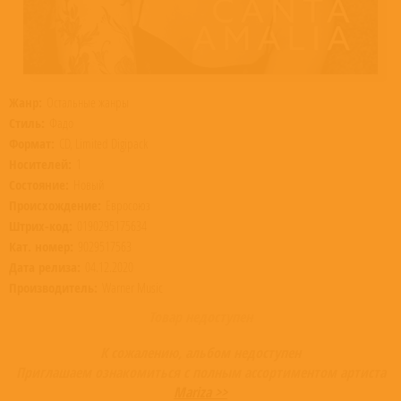
Жанр:
Остальные жанры
Стиль:
Фадо
Формат:
CD, Limited Digipack
Носителей:
1
Состояние:
Новый
Происхождение:
Евросоюз
Штрих-код:
0190295175634
Кат. номер:
9029517563
Дата релиза:
04.12.2020
Производитель:
Warner Music
Товар недоступен
К сожалению, альбом недоступен
Приглашаем ознакомиться с полным ассортиментом артиста
Mariza >>