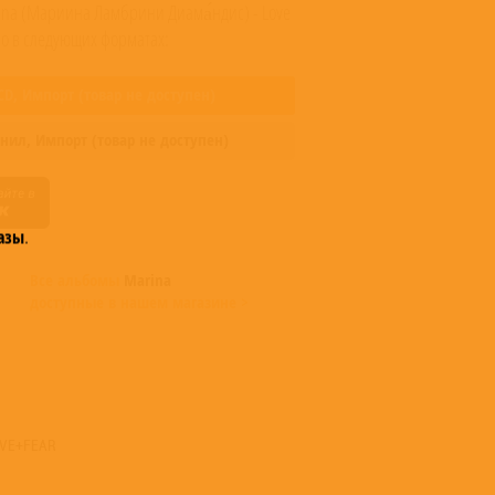
ina (Мариина Ламбрини Диама́ндис) - Love
но в следующих форматах:
CD,
Импорт
(товар не доступен)
нил,
Импорт
(товар не доступен)
азы
.
Все альбомы
Marina
доступные в нашем магазине >
OVE+FEAR