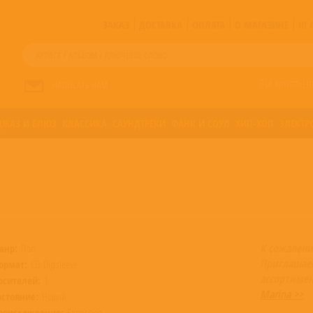
ЗАКАЗ
ДОСТАВКА
ОПЛАТА
О МАГАЗИНЕ
!!
Все артисты п
НАПИСАТЬ НАМ
ДЖАЗ И БЛЮЗ
КЛАССИКА
САУНДТРЕКИ
ФАНК И СОУЛ
ХИП-ХОП
ЭЛЕКТР
К сожалени
анр:
Поп
Приглашае
ормат:
CD, Digisleeve
ассортимен
осителей:
1
Marina >>
остояние:
Новый
роисхождение:
Евросоюз