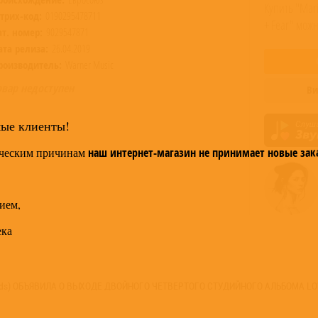
Купить "Mar
трих-код:
0190295478711
+ Fear" мож
ат. номер:
9029547871
ата релиза:
26.04.2019
роизводитель:
Warner Music
овар недоступен
Ви
мые клиенты!
ческим причинам
наш интернет-магазин не принимает новые зак
ием,
ека
monds) ОБЪЯВИЛА О ВЫХОДЕ ДВОЙНОГО ЧЕТВЕРТОГО СТУДИЙНОГО АЛЬБОМА L