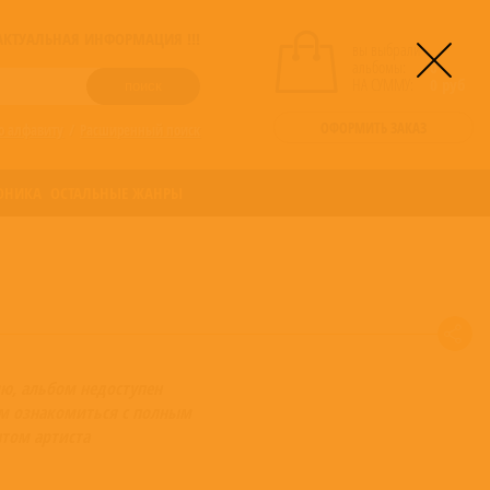
! АКТУАЛЬНАЯ ИНФОРМАЦИЯ !!!
вы выбрали
альбомы:
0
НА СУММУ:
0
руб
ОФОРМИТЬ ЗАКАЗ
о алфавиту
/
Расширенный поиск
ОНИКА
ОСТАЛЬНЫЕ ЖАНРЫ
ю, альбом недоступен
м ознакомиться с полным
том артиста