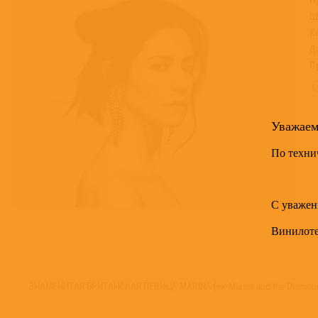
Ш
К
Д
П
Т
Уважае
По техни
С уважен
Винилот
ЗНАМЕНИТАЯ БРИТАНСКАЯ ПЕВИЦА MARINA (ex-Marina and the Dia