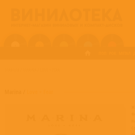
ПОП
РОК
МЕТАЛ
ГЛАВНАЯ
/
MARINA
/
LOVE + FEAR
Marina
/
Love + Fear
Ж
Ф
Н
С
П