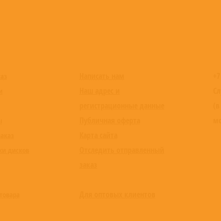
Написать нам
+7
каз
Наш адрес и
Сл
и
регистрационные данные
(в
Публичная оферта
мо
ы
Карта сайта
заказ
Отследить отправленный
ки дисков
заказ
Для оптовых клиентов
товара