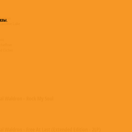
Waldron
азы
.
 Caroline Lake
r
ost
cheffner
d Eicher
al Waldron - Rock My Soul
l Waldron - Free At Last (Extended Edition - 2LP)