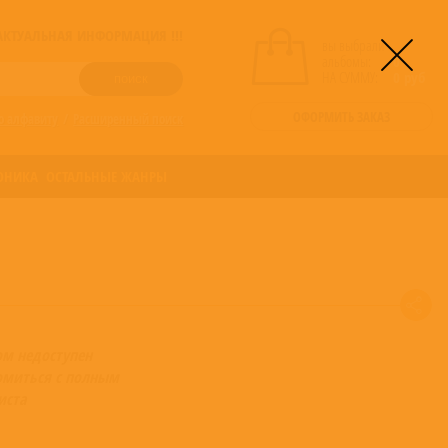
! АКТУАЛЬНАЯ ИНФОРМАЦИЯ !!!
вы выбрали
альбомы:
0
НА СУММУ:
0
руб
ОФОРМИТЬ ЗАКАЗ
о алфавиту
/
Расширенный поиск
ОНИКА
ОСТАЛЬНЫЕ ЖАНРЫ
ом недоступен
омиться с полным
иста