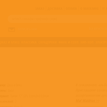
ЗАКАЗ
ДОСТАВКА
ОПЛАТА
О МАГАЗИНЕ
!!
Все артисты п
НАПИСАТЬ НАМ
ДЖАЗ И БЛЮЗ
КЛАССИКА
САУНДТРЕКИ
ФАНК И СОУЛ
ХИП-ХОП
ЭЛЕКТР
К сожалению, альб
анр:
Джаз и блюз
Приглашаем ознак
тиль:
Джаз
ассортиментом арт
ормат:
Винил 12” (LP), Extended Edition
Mal Waldron >>
осителей:
2
остояние:
Новый