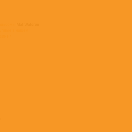
 альбомы
Mal Waldron
упные в нашем
зине >
r