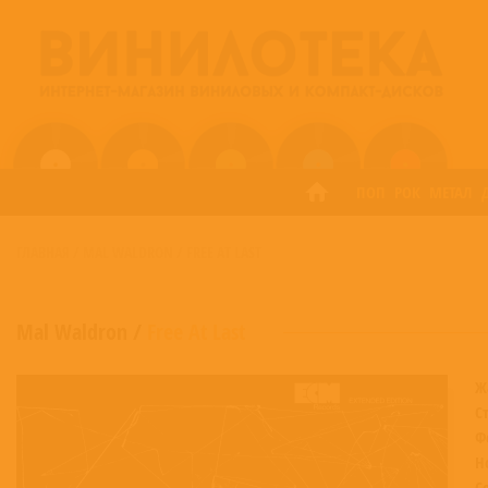
ПОП
РОК
МЕТАЛ
ГЛАВНАЯ
/
MAL WALDRON
/
FREE AT LAST
Mal Waldron
/
Free At Last
Ж
С
Ф
Н
С