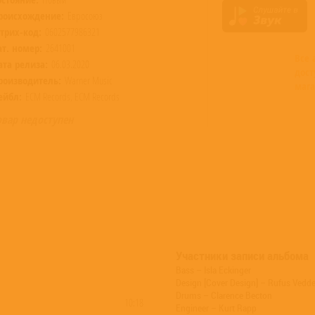
роисхождение:
Евросоюз
трих-код:
0602577986321
ат. номер:
2641001
Все
ата релиза:
06.03.2020
дост
роизводитель:
Warner Music
мага
ейбл:
ECM Records, ECM Records
овар недоступен
Участники записи альбома
Bass – Isla Eckinger
Design [Cover Design] – Rufus Vedde
Drums – Clarence Becton
10:18
Engineer – Kurt Rapp