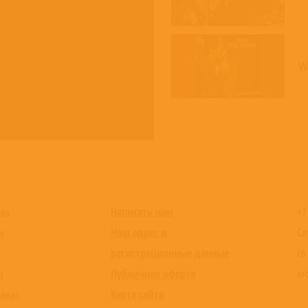
W
Написать нам
+7
каз
Наш адрес и
Сл
и
регистрационные данные
(в
Публичная оферта
мо
ы
Карта сайта
заказ