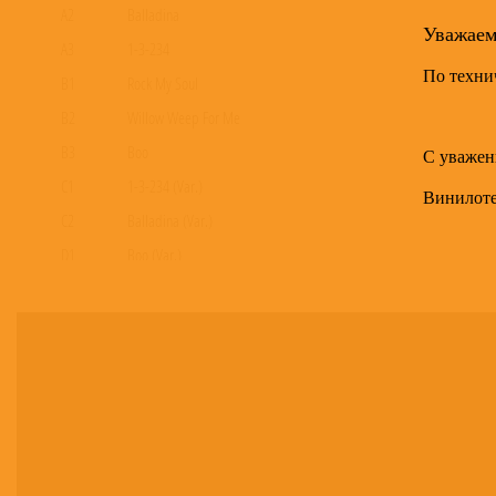
A2
Balladina
Уважае
A3
1-3-234
По техни
B1
Rock My Soul
B2
Willow Weep For Me
B3
Boo
С уважен
C1
1-3-234 (Var.)
Винилот
C2
Balladina (Var.)
D1
Boo (Var.)
D2
Willow Weep For Me (Long Version)