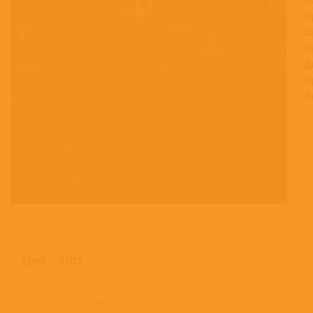
П
Ш
К
Д
П
Л
Т
Трек - лист
A1
Rat Now